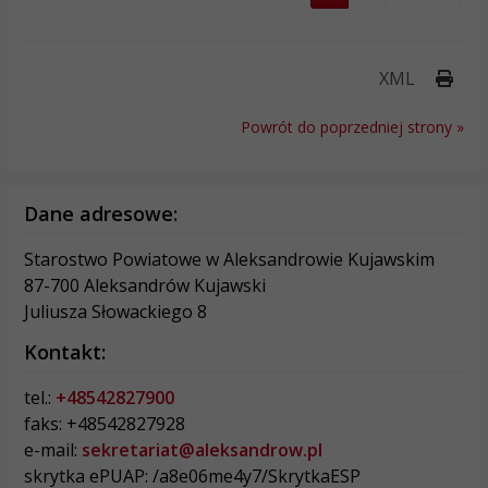
Druk
XML
Powrót do poprzedniej strony »
Dane adresowe:
Starostwo Powiatowe w Aleksandrowie Kujawskim
87-700 Aleksandrów Kujawski
Juliusza Słowackiego 8
Kontakt:
tel.:
+48542827900
faks: +48542827928
e-mail:
sekretariat@aleksandrow.pl
skrytka ePUAP: /a8e06me4y7/SkrytkaESP