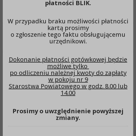
płatności BLIK.
Wyszukiwarka
Szuka
W przypadku braku możliwości płatności
kartą prosimy
o zgłoszenie tego faktu obsługującemu
Menu
urzędnikowi.
Dokonanie płatności gotówkowej będzie
Wybory Samorządowe
2024
możliwe tylko
Wybory Samorządowe 2024
po odliczeniu należnej kwoty do zapłaty
w pokoju nr 9
Starostwa Powiatowego w godz. 8.00 lub
14.00
OBWIESZCZENIE Wojewódzkiej Komisji
Wyborczej w Toruniu z dnia 21 marca 2024 r. o
Prosimy o uwzględnienie powyższej
zarejestrowanych listach kandydatów na
zmiany.
radnych w wyborach do Sejmiku Województwa
Kujawsko-Pomorskiego zarządzonych na dzień