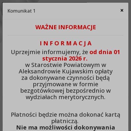
Ukryj panel ułatwień dostępu
×
Komunikat 1
Za
Kontrast:
WAŻNE INFORMACJE
C1
C2
C3
C4
Zmień kontrast na domyślny
I N F O R M A C J A
Rozmiar czcionki:
Odstępy:
Reset:
Uprzejmie informujemy, że
od dnia 01
stycznia 2026 r.
A
A+
A++
Zmień odstęp między literami
Zmień interlinię i margines
Przywróć ustawi
w Starostwie Powiatowym w
Aleksandrowie Kujawskim opłaty
Lektor:
za dokonywane czynności będą
przyjmowane w formie
Czytaj odnośniki
Czytaj tekst
bezgotówkowej bezpośrednio w
wydziałach merytorycznych.
Starostwo Powiatowe w
Płatności będzie można dokonać kartą
Aleksandrowie Kujawskim
płatniczą.
Nie ma możliwości dokonywania