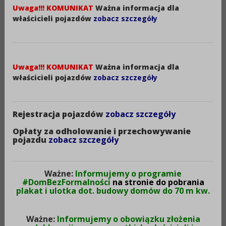
7 kwietnia 2024 r.
Uwaga!!! KOMUNIKAT
Ważna informacja dla
właścicieli pojazdów
zobacz szczegóły
Obwieszczenia Powiatowej Komisji Wyborczej
w Aleksandrowie Kujawskim z dnia 15 marca
2024r. o zarejestrowanych listach kandydatów
Uwaga!!! KOMUNIKAT
Ważna informacja dla
właścicieli pojazdów
zobacz szczegóły
na radnych do Rady Powiatu
Aleksandrowskiego
Rejestracja pojazdów
zobacz szczegóły
Postanowienie 203.2024 Komisarza
Opłaty za odholowanie i przechowywanie
pojazdu
zobacz szczegóły
Wyborczego we Włocławku z dnia 19 marca
2024r. w sprawie zarządzenia druku kart do
głosowania w wyborach organów jednostek
Ważne:
Informujemy o programie
samorządu terutorialnego zarządzonych na
#DomBezFormalności
na stronie do pobrania
plakat i ulotka dot. budowy domów do 70 m kw.
dzień 7 kwietnia 2024r.
Ważne:
Informujemy o obowiązku złożenia