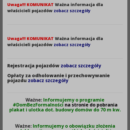
STYCZNIA 2024r.:
Uwaga!!! KOMUNIKAT
Ważna informacja dla
1. właściciel pojazdu ma obowiązek złożyć wniosek o
właścicieli pojazdów
zobacz szczegóły
rejestrację w terminie nieprzekraczającym 30 dni od
dnia:
a) nabycia na terytorium RP
b) sprowadzenia na terytorium RP z terenu
Uwaga!!! KOMUNIKAT
Ważna informacja dla
właścicieli pojazdów
zobacz szczegóły
państwa członkowskiego UE
c) dopuszczenia do obrotu w przypadku
sprowadzenia na terytorium RP z terenu państwa
Rejestracja pojazdów
zobacz szczegóły
niebędącego członkiem UE.
Opłaty za odholowanie i przechowywanie
pojazdu
zobacz szczegóły
Uwaga! W przypadku przedsiębiorców prowadzących
działalność gospodarczą w zakresie obrotu
pojazdami termin na dokonanie powyższych
Ważne:
Informujemy o programie
#DomBezFormalności
na stronie do pobrania
czynności wynosi odpowiednio 90 dni;
plakat i ulotka dot. budowy domów do 70 m kw.
2. w związku z powyższym przestaje funkcjonować
obowiązek zawiadamiania starosty o nabyciu pojazdu
Ważne:
Informujemy o obowiązku złożenia