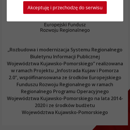
Akceptuję i przechodzę do serwisu
„Rozbudowa i modernizacja Systemu Regionalnego
Biuletynu Informacji Publicznej
Województwa Kujawsko-Pomorskiego
” realizowana
w ramach Projektu „Infostrada Kujaw i Pomorza
2.0", współfinansowana ze środków Europejskiego
Funduszu Rozwoju Regionalnego w ramach
Regionalnego Programu Operacyjnego
Województwa Kujawsko-Pomorskiego
na lata 2014-
2020 i ze środków budżetu
Województwa Kujawsko-Pomorskiego