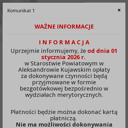
Ukryj panel ułatwień dostępu
×
Komunikat 1
Za
Kontrast:
WAŻNE INFORMACJE
C1
C2
C3
C4
Zmień kontrast na domyślny
I N F O R M A C J A
Rozmiar czcionki:
Odstępy:
Reset:
Uprzejmie informujemy, że
od dnia 01
stycznia 2026 r.
A
A+
A++
Zmień odstęp między literami
Zmień interlinię i margines
Przywróć ustawi
w Starostwie Powiatowym w
Aleksandrowie Kujawskim opłaty
Lektor:
za dokonywane czynności będą
przyjmowane w formie
Czytaj odnośniki
Czytaj tekst
bezgotówkowej bezpośrednio w
wydziałach merytorycznych.
Starostwo Powiatowe w
Płatności będzie można dokonać kartą
Aleksandrowie Kujawskim
płatniczą.
Nie ma możliwości dokonywania