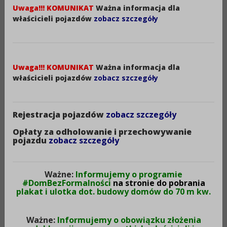
STYCZNIA 2024r.:
Uwaga!!! KOMUNIKAT
Ważna informacja dla
1. właściciel pojazdu ma obowiązek złożyć wniosek o
właścicieli pojazdów
zobacz szczegóły
rejestrację w terminie nieprzekraczającym 30 dni od
dnia:
a) nabycia na terytorium RP
b) sprowadzenia na terytorium RP z terenu
Uwaga!!! KOMUNIKAT
Ważna informacja dla
właścicieli pojazdów
zobacz szczegóły
państwa członkowskiego UE
c) dopuszczenia do obrotu w przypadku
sprowadzenia na terytorium RP z terenu państwa
Rejestracja pojazdów
zobacz szczegóły
niebędącego członkiem UE.
Opłaty za odholowanie i przechowywanie
pojazdu
zobacz szczegóły
Uwaga! W przypadku przedsiębiorców prowadzących
działalność gospodarczą w zakresie obrotu
pojazdami termin na dokonanie powyższych
Ważne:
Informujemy o programie
#DomBezFormalności
na stronie do pobrania
czynności wynosi odpowiednio 90 dni;
plakat i ulotka dot. budowy domów do 70 m kw.
2. w związku z powyższym przestaje funkcjonować
obowiązek zawiadamiania starosty o nabyciu pojazdu
Ważne:
Informujemy o obowiązku złożenia