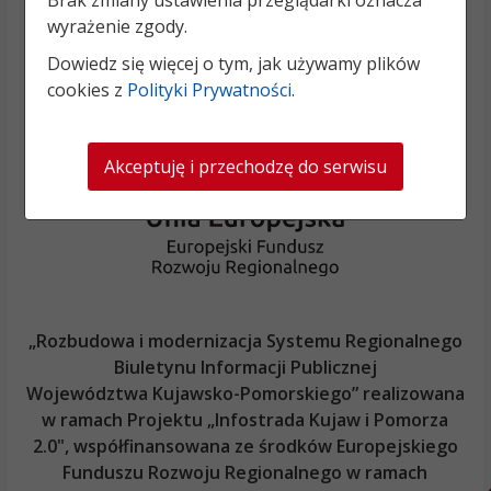
Brak zmiany ustawienia przeglądarki oznacza
wyrażenie zgody.
Dowiedz się więcej o tym, jak używamy plików
cookies z
Polityki Prywatności
.
Akceptuję i przechodzę do serwisu
„Rozbudowa i modernizacja Systemu Regionalnego
Biuletynu Informacji Publicznej
Województwa Kujawsko-Pomorskiego
” realizowana
w ramach Projektu „Infostrada Kujaw i Pomorza
2.0", współfinansowana ze środków Europejskiego
Funduszu Rozwoju Regionalnego w ramach