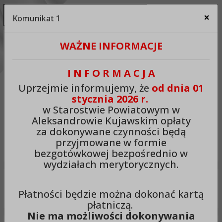
Ukryj panel ułatwień dostępu
×
Komunikat 1
Za
Kontrast:
WAŻNE INFORMACJE
C1
C2
C3
C4
Zmień kontrast na domyślny
I N F O R M A C J A
Rozmiar czcionki:
Odstępy:
Reset:
Uprzejmie informujemy, że
od dnia 01
stycznia 2026 r.
A
A+
A++
Zmień odstęp między literami
Zmień interlinię i margines
Przywróć ustawi
w Starostwie Powiatowym w
Aleksandrowie Kujawskim opłaty
Lektor:
za dokonywane czynności będą
przyjmowane w formie
Czytaj odnośniki
Czytaj tekst
bezgotówkowej bezpośrednio w
wydziałach merytorycznych.
Starostwo Powiatowe w
Płatności będzie można dokonać kartą
Aleksandrowie Kujawskim
płatniczą.
Nie ma możliwości dokonywania