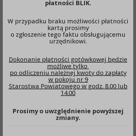
płatności BLIK.
Wyszukiwarka
Szuka
W przypadku braku możliwości płatności
kartą prosimy
o zgłoszenie tego faktu obsługującemu
Menu
urzędnikowi.
Dokonanie płatności gotówkowej będzie
Ważna informacja dla
możliwe tylko
po odliczeniu należnej kwoty do zapłaty
właścicieli pojazdów
w pokoju nr 9
Starostwa Powiatowego w godz. 8.00 lub
14.00
Ważna informacja dla właścicieli pojazdów
Prosimy o uwzględnienie powyższej
W związku z wejściem w życie zmian ustawy Prawo o
zmiany.
ruchu drogowym, Wydział Komunikacji i Transportu
informuje mieszkańców powiatu, że od dnia 1