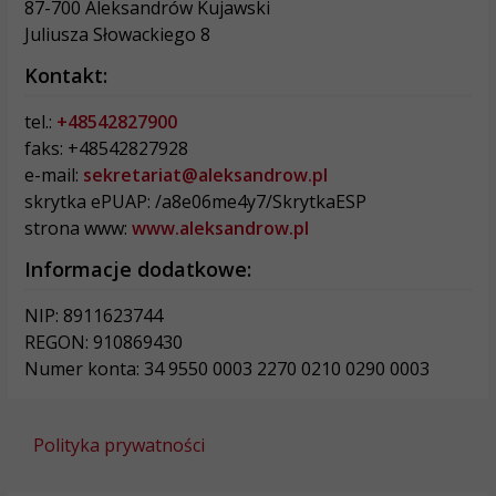
87-700 Aleksandrów Kujawski
Juliusza Słowackiego 8
Kontakt:
tel.:
+48542827900
faks: +48542827928
e-mail:
sekretariat@aleksandrow.pl
skrytka ePUAP: /a8e06me4y7/SkrytkaESP
strona www:
www.aleksandrow.pl
Informacje dodatkowe:
NIP: 8911623744
REGON: 910869430
Numer konta: 34 9550 0003 2270 0210 0290 0003
Polityka prywatności