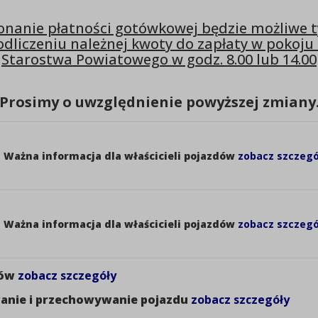
W związku z wejściem w życie zmian ustawy Prawo o r
nanie płatności gotówkowej będzie możliwe 
informuje mieszkańców powiatu, że od dnia 1 STYCZNI
odliczeniu należnej kwoty do zapłaty w pokoju 
1. właściciel pojazdu ma obowiązek złożyć wniosek o re
Starostwa Powiatowego w godz. 8.00 lub 14.00
dnia:
a) nabycia na terytorium RP
Prosimy o uwzględnienie powyższej zmiany
b) sprowadzenia na terytorium RP z terenu pań
c) dopuszczenia do obrotu w przypadku sprowadz
niebędącego członkiem UE.
T
Ważna informacja dla właścicieli pojazdów
zobacz szczegó
Uwaga! W przypadku przedsiębiorców prowadzących dz
termin na dokonanie powyższych czynności wynosi odp
2. w związku z powyższym przestaje funkcjonować obo
T
Ważna informacja dla właścicieli pojazdów
zobacz szczegó
jego miejsce zajmuje obowiązek rejestracji pojazdu 
powyżej;
dów
zobacz szczegóły
3. bez zmian pozostaje obowiązek zawiadomienia o zby
od daty sprzedaży pojazdu.
anie i przechowywanie pojazdu
zobacz szczegóły