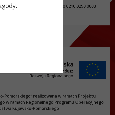
REGON: 910869430
zgody.
Numer konta: 34 9550 0003 2270 0210 0290 0003
o-Pomorskiego
” realizowana w ramach Projektu
nego w ramach Regionalnego Programu Operacyjnego
ztwa Kujawsko-Pomorskiego