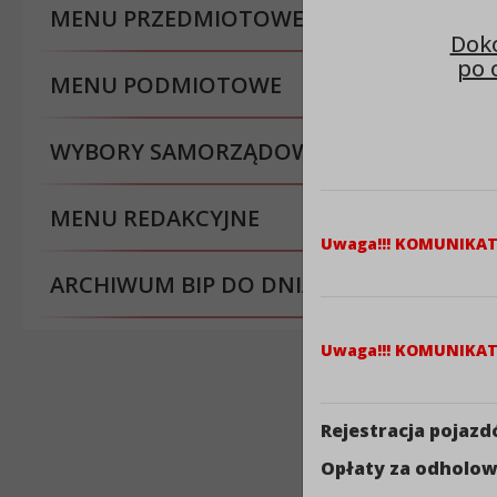
MENU PRZEDMIOTOWE
Doko
po 
MENU PODMIOTOWE
WYBORY SAMORZĄDOWE
MENU REDAKCYJNE
Uwaga!!! KOMUNIKA
ARCHIWUM BIP DO DNIA 30.08.2023 R.
Uwaga!!! KOMUNIKA
Rejestracja pojaz
Opłaty za odholow