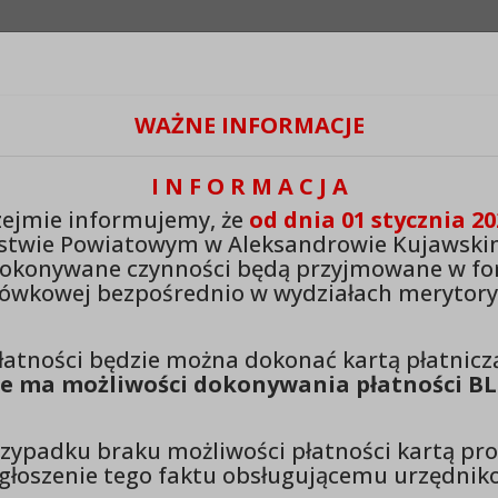
Odstępy:
Reset:
Lektor:
WAŻNE INFORMACJE
Czytaj odnośniki
+
Zmień odstęp między literami
Zmień interlinię i margines między paragrafami
Przywróć ustawienia domyślne
I N F O R M A C J A
ejmie informujemy, że
od dnia 01 stycznia 20
stwo Powiatowe w Aleksandrow
stwie Powiatowym w Aleksandrowie Kujawski
wskim
dokonywane czynności będą przyjmowane w fo
ówkowej bezpośrednio w wydziałach merytory
łatności będzie można dokonać kartą płatnicz
Ważna informacja dla właścic
e ma możliwości dokonywania płatności BL
Ważna informacja dla właścicieli pojazdów
zypadku braku możliwości płatności kartą pr
zgłoszenie tego faktu obsługującemu urzędniko