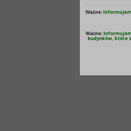
Ważne:
Informujem
Ważne:
Informujemy
budynków, które s