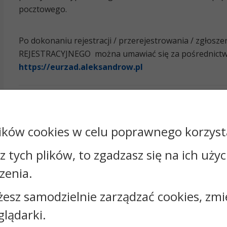
pocztowego.
Po dokonaniu rejestracji / przerejestrowania / zgł
REJESTRACYJNEGO można umawiać się za pośrednictwe
https://eurzad.aleksandrow.pl
Załączniki
ików cookies w celu poprawnego korzysta
sz tych plików, to zgadzasz się na ich uży
zenia.
Kontakt:
żesz samodzielnie zarządzać cookies, zmi
glądarki.
tel.:
+48542827900