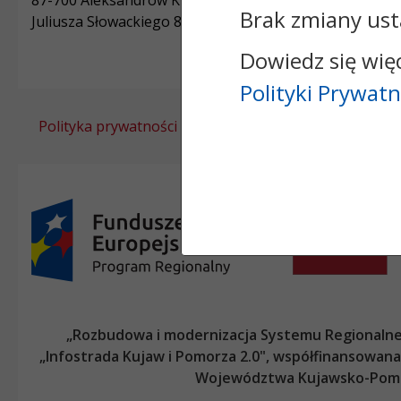
87-700 Aleksandrów Kujawski
Brak zmiany ust
Juliusza Słowackiego 8
Dowiedz się wię
Polityki Prywatn
Polityka prywatności
„Rozbudowa i modernizacja Systemu Regionalneg
„Infostrada Kujaw i Pomorza 2.0", współfinansow
Województwa Kujawsko-Pom