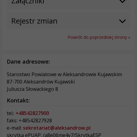
Załączniki
Rejestr zmian
Powrót do poprzedniej strony »
Dane adresowe:
Starostwo Powiatowe w Aleksandrowie Kujawskim
87-700 Aleksandrów Kujawski
Juliusza Słowackiego 8
Kontakt:
tel.:
+48542827900
faks: +48542827928
e-mail:
sekretariat@aleksandrow.pl
skrytka ePUAP: /a8e06me4y7/SkrytkaESP