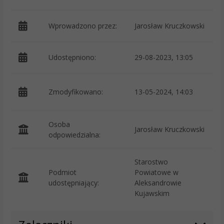
Wprowadzono przez:
Jarosław Kruczkowski
Udostępniono:
29-08-2023, 13:05
p
Zmodyfikowano:
13-05-2024, 14:03
–
Osoba
Jarosław Kruczkowski
odpowiedzialna:
Starostwo
Podmiot
Powiatowe w
O
udostępniający:
Aleksandrowie
Kujawskim