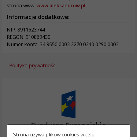
strona www:
www.aleksandrow.pl
Informacje dodatkowe:
NIP: 8911623744
REGON: 910869430
Numer konta: 34 9550 0003 2270 0210 0290 0003
Polityka prywatności
Strona używa plików cookies w celu