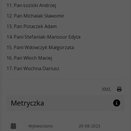
11. Pan Łozicki Andrzej
12. Pan Michalak Sławomir
13. Pan Potaczek Adam
14. Pani Stefaniak-Mansour Edyta
15. Pani Wdowczyk Małgorzata
16. Pan Włoch Maciej
17. Pan Wochna Dariusz
Druk
XML
Metryczka
p
Wytworzono:
29-08-2023
K