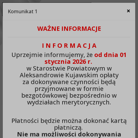
Ukryj panel ułatwień dostępu
×
Komunikat 1
Za
Kontrast:
WAŻNE INFORMACJE
C1
C2
C3
C4
Zmień kontrast na domyślny
I N F O R M A C J A
Rozmiar czcionki:
Odstępy:
Reset:
Uprzejmie informujemy, że
od dnia 01
stycznia 2026 r.
A
A+
A++
Zmień odstęp między literami
Zmień interlinię i margines
Przywróć ustawi
w Starostwie Powiatowym w
Aleksandrowie Kujawskim opłaty
Lektor:
za dokonywane czynności będą
przyjmowane w formie
Czytaj odnośniki
Czytaj tekst
bezgotówkowej bezpośrednio w
wydziałach merytorycznych.
Starostwo Powiatowe w
Płatności będzie można dokonać kartą
Aleksandrowie Kujawskim
płatniczą.
Nie ma możliwości dokonywania