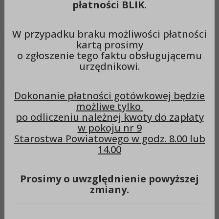
płatności BLIK.
Wyszukiwarka
Szuka
W przypadku braku możliwości płatności
kartą prosimy
o zgłoszenie tego faktu obsługującemu
Menu
urzędnikowi.
Dokonanie płatności gotówkowej będzie
Menu Organy
Rada Powiatu
możliwe tylko
Skład osobowy Rady Powiatu kadencji 2018 – 2024
po odliczeniu należnej kwoty do zapłaty
Skład osobowy Rady
w pokoju nr 9
Starostwa Powiatowego w godz. 8.00 lub
Powiatu kadencji 2018 –
14.00
2024
Prosimy o uwzględnienie powyższej
zmiany.
Skład osobowy Rady Powiatu Aleksandrowskiego
kadencji 2018 – 2024