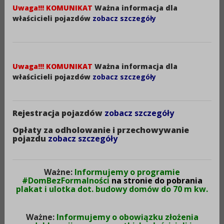
Uwaga!!! KOMUNIKAT
Ważna informacja dla
właścicieli pojazdów
zobacz szczegóły
Skład osobowy Rady Powiatu Aleksandrowskiego
kadencji 2018 – 2024– od dnia 29 maja 2020 roku
1. Pan Świątkowski Arkadiusz – Przewodniczący Rady
Powiatu
Uwaga!!! KOMUNIKAT
Ważna informacja dla
właścicieli pojazdów
zobacz szczegóły
2. Pani Lewandowska Ewelina – Wiceprzewodnicząca
Rady Powiatu
3. Pan Mansour Lotfi – Wiceprzewodniczący Rady
Rejestracja pojazdów
zobacz szczegóły
Powiatu
Opłaty za odholowanie i przechowywanie
pojazdu
zobacz szczegóły
4. Pani Banaszkiewicz Mariola
5. Pani Ceglewska Agata
Ważne:
Informujemy o programie
6. Pan Draheim Jerzy
#DomBezFormalności
na stronie do pobrania
plakat i ulotka dot. budowy domów do 70 m kw.
7. Pani Golec Renata
8. Pan Grzegórski Konstanty
Ważne:
Informujemy o obowiązku złożenia