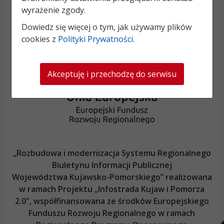
wyrażenie zgody.
Dowiedz się więcej o tym, jak używamy plików
cookies z
Polityki Prywatności
.
Akceptuję i przechodzę do serwisu
„Rozbudowa i modernizacja Systemu Regionalnego
Biuletynu Informacji Publicznej
Województwa Kujawsko-Pomorskiego
” realizowana
w ramach Projektu „Infostrada Kujaw i Pomorza
2.0", współfinansowana ze środków Europejskiego
Funduszu Rozwoju Regionalnego w ramach