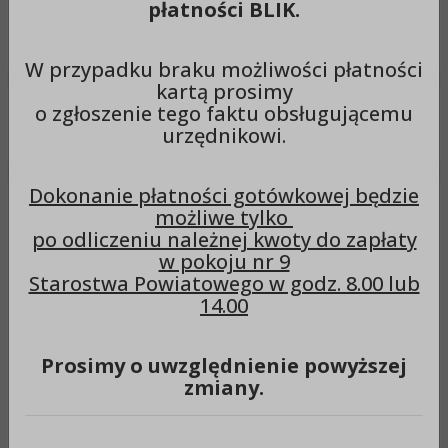
płatności BLIK.
Wyszukiwarka
Szuka
W przypadku braku możliwości płatności
kartą prosimy
o zgłoszenie tego faktu obsługującemu
Menu
urzędnikowi.
Dokonanie płatności gotówkowej będzie
w sprawie powołania Komisji
możliwe tylko
po odliczeniu należnej kwoty do zapłaty
dokonującej czynności
w pokoju nr 9
przekazania placu budowy i
Starostwa Powiatowego w godz. 8.00 lub
14.00
odbioru końcowego
wykonanych robót
Prosimy o uwzględnienie powyższej
budowlanych przy zadaniu
zmiany.
pn. „Odrestaurowanie