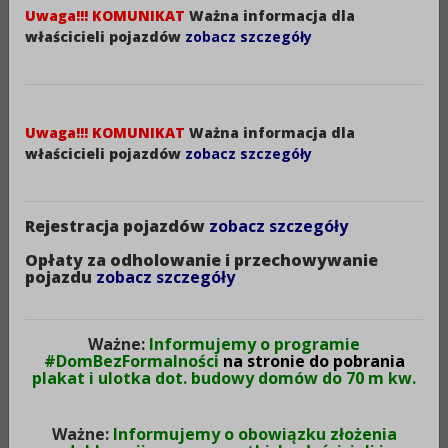
zewnętrzne zabytkowego
Uwaga!!! KOMUNIKAT
Ważna informacja dla
budynku pałacu
właścicieli pojazdów
zobacz szczegóły
Trojanowskich”
Uwaga!!! KOMUNIKAT
Ważna informacja dla
Rok podjęcia:
właścicieli pojazdów
zobacz szczegóły
2024
Status:
Rejestracja pojazdów
zobacz szczegóły
Obowiązujący
Opłaty za odholowanie i przechowywanie
Sesja:
pojazdu
zobacz szczegóły
posiedzenie Zarządu Powiatu nr 2/2024
Data podjęcia:
Ważne:
Informujemy o programie
16-05-2024
#DomBezFormalności
na stronie do pobrania
plakat i ulotka dot. budowy domów do 70 m kw.
Data rozpoczęcia obowiązywania:
16-05-2024
Ważne:
Informujemy o obowiązku złożenia