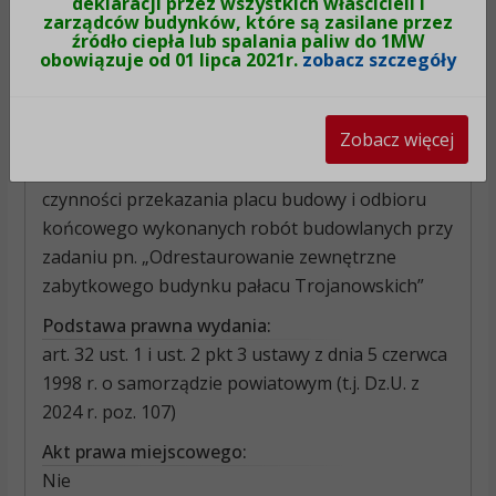
deklaracji przez wszystkich właścicieli i
Data wejścia w życie:
zarządców budynków, które są zasilane przez
16-05-2024
źródło ciepła lub spalania paliw do 1MW
obowiązuje od 01 lipca 2021r.
zobacz szczegóły
Nr aktu prawnego:
5/2024
Zobacz więcej
Czego dotyczy dodawany akt prawny:
w sprawie powołania Komisji dokonującej
czynności przekazania placu budowy i odbioru
końcowego wykonanych robót budowlanych przy
zadaniu pn. „Odrestaurowanie zewnętrzne
zabytkowego budynku pałacu Trojanowskich”
Podstawa prawna wydania:
art. 32 ust. 1 i ust. 2 pkt 3 ustawy z dnia 5 czerwca
1998 r. o samorządzie powiatowym (t.j. Dz.U. z
2024 r. poz. 107)
Akt prawa miejscowego:
Nie