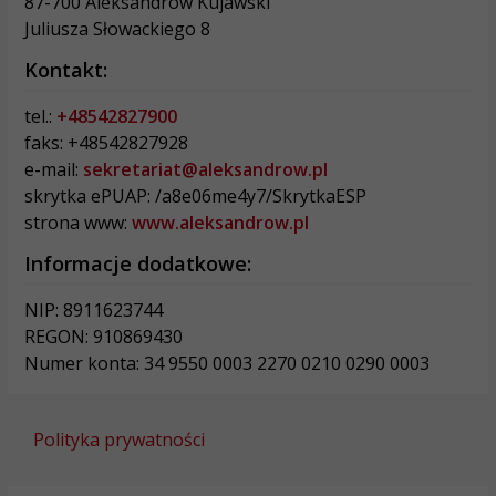
87-700 Aleksandrów Kujawski
Juliusza Słowackiego 8
Kontakt:
tel.:
+48542827900
faks: +48542827928
e-mail:
sekretariat@aleksandrow.pl
skrytka ePUAP: /a8e06me4y7/SkrytkaESP
strona www:
www.aleksandrow.pl
Informacje dodatkowe:
NIP: 8911623744
REGON: 910869430
Numer konta: 34 9550 0003 2270 0210 0290 0003
Polityka prywatności