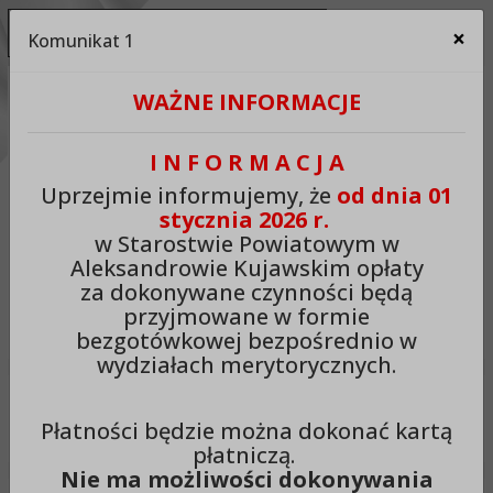
Ukryj panel ułatwień dostępu
×
Komunikat 1
Za
Kontrast:
WAŻNE INFORMACJE
C1
C2
C3
C4
Zmień kontrast na domyślny
I N F O R M A C J A
Rozmiar czcionki:
Odstępy:
Reset:
Uprzejmie informujemy, że
od dnia 01
stycznia 2026 r.
A
A+
A++
Zmień odstęp między literami
Zmień interlinię i margines
Przywróć ustawi
w Starostwie Powiatowym w
Aleksandrowie Kujawskim opłaty
Lektor:
za dokonywane czynności będą
przyjmowane w formie
Czytaj odnośniki
Czytaj tekst
bezgotówkowej bezpośrednio w
wydziałach merytorycznych.
Starostwo Powiatowe w
Płatności będzie można dokonać kartą
Aleksandrowie Kujawskim
płatniczą.
Nie ma możliwości dokonywania