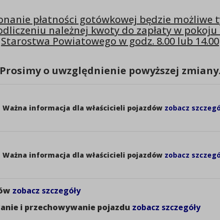
Nazwisko:
Mąkowska
nanie płatności gotówkowej będzie możliwe 
Stanowisko:
Specjalista 
odliczeniu należnej kwoty do zapłaty w pokoju 
Powiatowym 
Starostwa Powiatowego w godz. 8.00 lub 14.00
Rok:
2023
Data utworzenia:
24-04-2024
Prosimy o uwzględnienie powyższej zmiany
MAGDA MĄKOWSKA 24.04.2024.pdf (273,65KB)
T
Ważna informacja dla właścicieli pojazdów
zobacz szczegó
T
Ważna informacja dla właścicieli pojazdów
zobacz szczegó
dów
zobacz szczegóły
Metryczka
anie i przechowywanie pojazdu
zobacz szczegóły