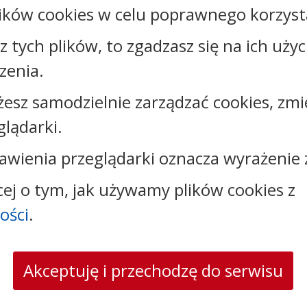
ików cookies w celu poprawnego korzysta
sz tych plików, to zgadzasz się na ich uży
zenia.
Kontakt:
żesz samodzielnie zarządzać cookies, zmi
tel.:
+48542827900
glądarki.
faks: +48542827928
e-mail:
sekretariat@aleksandrow.pl
awienia przeglądarki oznacza wyrażenie 
skrytka ePUAP: /a8e06me4y7/SkrytkaESP
strona www:
www.aleksandrow.pl
cej o tym, jak używamy plików cookies z
ości
.
Akceptuję i przechodzę do serwisu