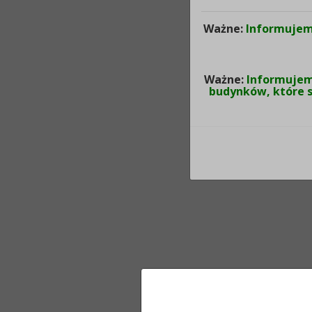
Ważne:
Informujem
Ważne:
Informujemy
budynków, które s