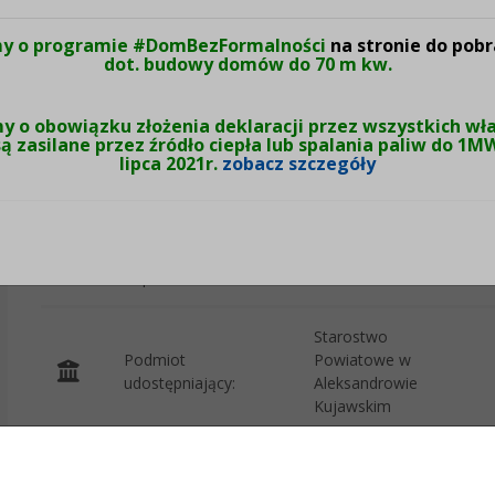
y o programie #DomBezFormalności
na stronie do pobr
Wytworzono:
26-07-2024
dot. budowy domów do 70 m kw.
Wprowadzono przez:
Jarosław Kruczkowski
 o obowiązku złożenia deklaracji przez wszystkich właś
ą zasilane przez źródło ciepła lub spalania paliw do 1M
lipca 2021r.
zobacz szczegóły
Udostępniono:
26-07-2024, 13:06
Osoba
Magda Mąkowska
odpowiedzialna:
Starostwo
Podmiot
Powiatowe w
udostępniający:
Aleksandrowie
Kujawskim
Załączniki