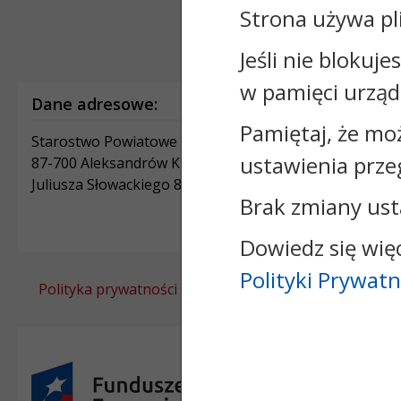
Strona używa pl
Jeśli nie blokuje
w pamięci urząd
Dane adresowe:
Pamiętaj, że mo
Starostwo Powiatowe w Aleksandrowie Kujawskim
ustawienia prze
87-700 Aleksandrów Kujawski
Juliusza Słowackiego 8
Brak zmiany ust
Dowiedz się wię
Polityki Prywatn
Polityka prywatności