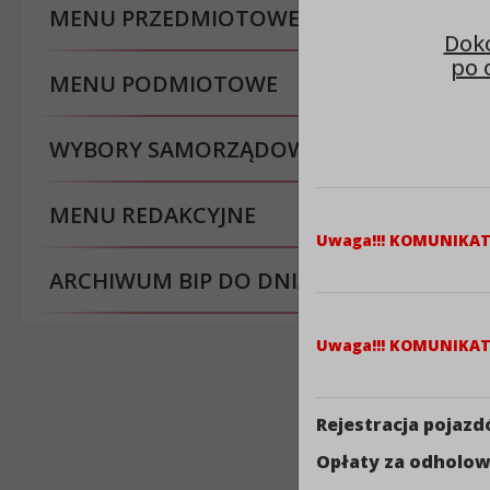
MENU PRZEDMIOTOWE
Doko
po 
MENU PODMIOTOWE
WYBORY SAMORZĄDOWE
MENU REDAKCYJNE
Uwaga!!! KOMUNIKA
ARCHIWUM BIP DO DNIA 30.08.2023 R.
Uwaga!!! KOMUNIKA
Rejestracja pojaz
Opłaty za odholow