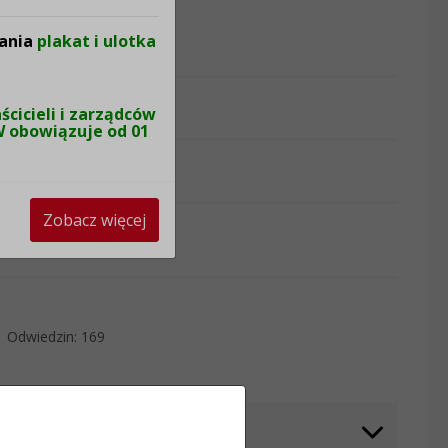
ania
plakat i ulotka
przez: Magda Mąkowska
cicieli i zarządców
W obowiązuje od 01
Zobacz więcej
Odwiedzin: 169