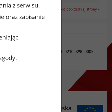
nia z serwisu.
Powrót do poprzedniej strony »
cie oraz zapisanie
Informacje dodatkowe:
eniając
NIP: 8911623744
REGON: 910869430
Numer konta: 34 9550 0003 2270 0210 0290 0003
zgody.