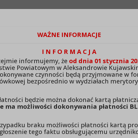
Odstępy:
Reset:
Lektor:
WAŻNE INFORMACJE
Czytaj odnośniki
+
Zmień odstęp między literami
Zmień interlinię i margines między paragrafami
Przywróć ustawienia domyślne
I N F O R M A C J A
ejmie informujemy, że
od dnia 01 stycznia 20
stwo Powiatowe w Aleksandrow
stwie Powiatowym w Aleksandrowie Kujawski
wskim
dokonywane czynności będą przyjmowane w fo
ówkowej bezpośrednio w wydziałach merytory
łatności będzie można dokonać kartą płatnicz
Magda Mąkowska [2023]
e ma możliwości dokonywania płatności BL
zypadku braku możliwości płatności kartą pr
Imię:
Magda
zgłoszenie tego faktu obsługującemu urzędniko