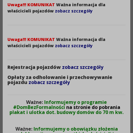
Uwaga!!! KOMUNIKAT
Ważna informacja dla
właścicieli pojazdów
zobacz szczegóły
Uwaga!!! KOMUNIKAT
Ważna informacja dla
właścicieli pojazdów
zobacz szczegóły
Rejestracja pojazdów
zobacz szczegóły
Opłaty za odholowanie i przechowywanie
Druk
pojazdu
zobacz szczegóły
XML
Metryczka
Ważne:
Informujemy o programie
#DomBezFormalności
na stronie do pobrania
plakat i ulotka dot. budowy domów do 70 m kw.
p
Wytworzono:
30-08-2023
K
Ważne:
Informujemy o obowiązku złożenia