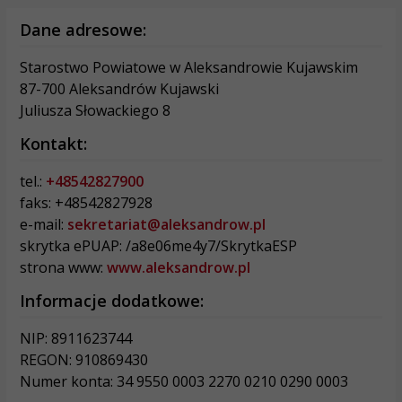
Dane adresowe:
Starostwo Powiatowe w Aleksandrowie Kujawskim
87-700 Aleksandrów Kujawski
Juliusza Słowackiego 8
Kontakt:
tel.:
+48542827900
faks: +48542827928
e-mail:
sekretariat@aleksandrow.pl
skrytka ePUAP: /a8e06me4y7/SkrytkaESP
strona www:
www.aleksandrow.pl
Informacje dodatkowe:
NIP: 8911623744
REGON: 910869430
Numer konta: 34 9550 0003 2270 0210 0290 0003