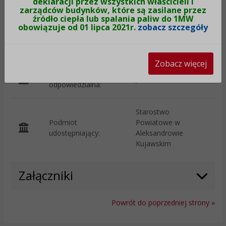
deklaracji przez wszystkich właścicieli i
zarządców budynków, które są zasilane przez
Wprowadzono przez:
Jarosław Kruczkowski
źródło ciepła lub spalania paliw do 1MW
obowiązuje od 01 lipca 2021r.
zobacz szczegóły
Udostępniono:
30-08-2023, 00:34
Zobacz więcej
Osoba
Jarosław Kruczkowski
odpowiedzialna:
Starostwo
Podmiot
Powiatowe w
O
udostępniający:
Aleksandrowie
Kujawskim
Załączniki
Powrót do poprzedniej strony »