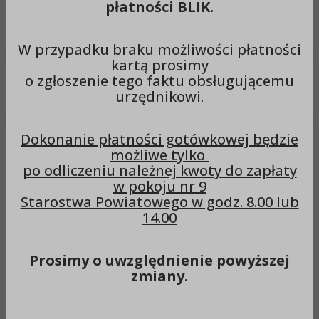
płatności BLIK.
Wyszukiwarka
Szuka
W przypadku braku możliwości płatności
kartą prosimy
o zgłoszenie tego faktu obsługującemu
Menu
urzędnikowi.
Dokonanie płatności gotówkowej będzie
Menu Organy
Rada Powiatu
Interpelacje i zapytania
możliwe tylko
Interpelacje i zapytania
po odliczeniu należnej kwoty do zapłaty
w pokoju nr 9
Starostwa Powiatowego w godz. 8.00 lub
14.00
Prosimy o uwzględnienie powyższej
zmiany.