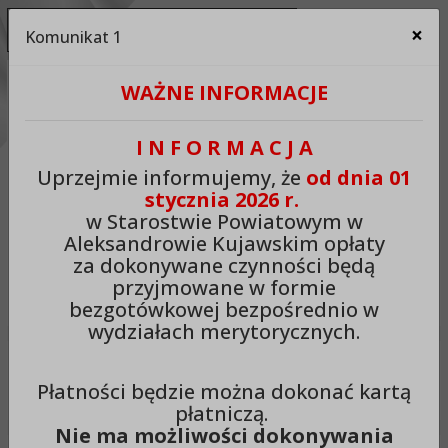
Ukryj panel ułatwień dostępu
×
Komunikat 1
Za
Kontrast:
WAŻNE INFORMACJE
C1
C2
C3
C4
Zmień kontrast na domyślny
I N F O R M A C J A
Rozmiar czcionki:
Odstępy:
Reset:
Uprzejmie informujemy, że
od dnia 01
stycznia 2026 r.
A
A+
A++
Zmień odstęp między literami
Zmień interlinię i margines
Przywróć ustawi
w Starostwie Powiatowym w
Aleksandrowie Kujawskim opłaty
Lektor:
za dokonywane czynności będą
przyjmowane w formie
Czytaj odnośniki
Czytaj tekst
bezgotówkowej bezpośrednio w
wydziałach merytorycznych.
Starostwo Powiatowe w
Płatności będzie można dokonać kartą
Aleksandrowie Kujawskim
płatniczą.
Nie ma możliwości dokonywania