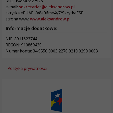
faks: +48542827928
e-mail:
sekretariat@aleksandrow.pl
skrytka ePUAP: /a8e06me4y7/SkrytkaESP
strona www:
www.aleksandrow.pl
Informacje dodatkowe:
NIP: 8911623744
REGON: 910869430
Numer konta: 34 9550 0003 2270 0210 0290 0003
Polityka prywatności