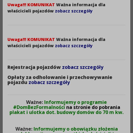
Stanowisko:
Uwaga!!! KOMUNIKAT
Ważna informacja dla
Radny Powiatu Aleksandrowskiego
właścicieli pojazdów
zobacz szczegóły
Rok:
2024
Data utworzenia:
Uwaga!!! KOMUNIKAT
Ważna informacja dla
29-02-2024
właścicieli pojazdów
zobacz szczegóły
Rejestracja pojazdów
zobacz szczegóły
WŁOCH MACIEJ.pdf (1,35MB)
Opłaty za odholowanie i przechowywanie
pojazdu
zobacz szczegóły
Druk
XML
Ważne:
Informujemy o programie
#DomBezFormalności
na stronie do pobrania
Metryczka
plakat i ulotka dot. budowy domów do 70 m kw.
Ważne:
Informujemy o obowiązku złożenia
Obowiązuje:
od 31-07-2024
d