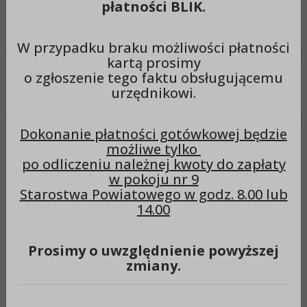
płatności BLIK.
Wyszukiwarka
Szuka
W przypadku braku możliwości płatności
kartą prosimy
o zgłoszenie tego faktu obsługującemu
Menu
urzędnikowi.
Dokonanie płatności gotówkowej będzie
Maciej Włoch (koniec
możliwe tylko
po odliczeniu należnej kwoty do zapłaty
kadencji 2018-2024)
w pokoju nr 9
Starostwa Powiatowego w godz. 8.00 lub
14.00
Imię:
Maciej
Prosimy o uwzględnienie powyższej
zmiany.
Nazwisko:
Włoch