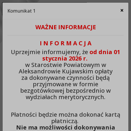
Ukryj panel ułatwień dostępu
×
Komunikat 1
Za
Kontrast:
WAŻNE INFORMACJE
C1
C2
C3
C4
Zmień kontrast na domyślny
I N F O R M A C J A
Rozmiar czcionki:
Odstępy:
Reset:
Uprzejmie informujemy, że
od dnia 01
stycznia 2026 r.
A
A+
A++
Zmień odstęp między literami
Zmień interlinię i margines
Przywróć ustawi
w Starostwie Powiatowym w
Aleksandrowie Kujawskim opłaty
Lektor:
za dokonywane czynności będą
przyjmowane w formie
Czytaj odnośniki
Czytaj tekst
bezgotówkowej bezpośrednio w
wydziałach merytorycznych.
Starostwo Powiatowe w
Płatności będzie można dokonać kartą
Aleksandrowie Kujawskim
płatniczą.
Nie ma możliwości dokonywania