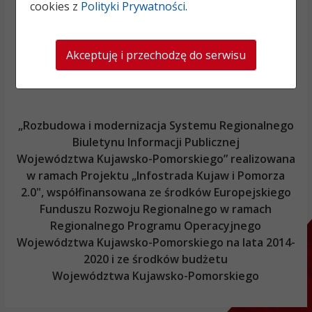
cookies z
Polityki Prywatności
.
Akceptuję i przechodzę do serwisu
„Rozbudowa i modernizacja Systemu Regionalnego
Biuletynu Informacji Publicznej
Województwa Kujawsko-Pomorskiego
” realizowana
w ramach Projektu „Infostrada Kujaw i Pomorza
2.0", współfinansowana ze środków Europejskiego
Funduszu Rozwoju Regionalnego w ramach
Regionalnego Programu Operacyjnego
Województwa Kujawsko-Pomorskiego
na lata 2014-
2020 i ze środków budżetu
Województwa Kujawsko-Pomorskiego