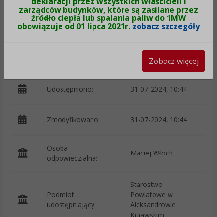
deklaracji przez wszystkich właścicieli i
zarządców budynków, które są zasilane przez
źródło ciepła lub spalania paliw do 1MW
obowiązuje od 01 lipca 2021r.
zobacz szczegóły
Wytworzono:
29-02-2024
p
Wprowadzono przez:
Joanna Kleparska
Zobacz więcej
Udostępniono:
31-07-2024, 10:44
Zmodyfikowano:
31-07-2024, 10:44
p
Osoba
Maciej Włoch
odpowiedzialna:
Starostwo
Podmiot
Powiatowe w
O
udostępniający:
Aleksandrowie
Kujawskim