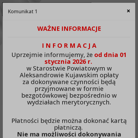
Ukryj panel ułatwień dostępu
×
Komunikat 1
Za
Kontrast:
WAŻNE INFORMACJE
C1
C2
C3
C4
Zmień kontrast na domyślny
I N F O R M A C J A
Rozmiar czcionki:
Odstępy:
Reset:
Uprzejmie informujemy, że
od dnia 01
stycznia 2026 r.
A
A+
A++
Zmień odstęp między literami
Zmień interlinię i margines
Przywróć ustawi
w Starostwie Powiatowym w
Aleksandrowie Kujawskim opłaty
Lektor:
za dokonywane czynności będą
przyjmowane w formie
Czytaj odnośniki
Czytaj tekst
bezgotówkowej bezpośrednio w
wydziałach merytorycznych.
Starostwo Powiatowe w
Płatności będzie można dokonać kartą
Aleksandrowie Kujawskim
płatniczą.
Nie ma możliwości dokonywania