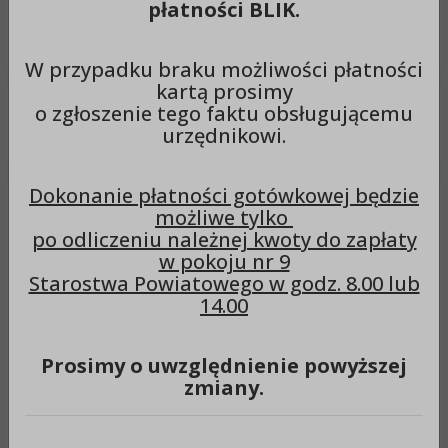
płatności BLIK.
Wyszukiwarka
Szuka
W przypadku braku możliwości płatności
kartą prosimy
o zgłoszenie tego faktu obsługującemu
Menu
urzędnikowi.
Dokonanie płatności gotówkowej będzie
Konstanty Grzegórski (2023)
możliwe tylko
po odliczeniu należnej kwoty do zapłaty
w pokoju nr 9
Starostwa Powiatowego w godz. 8.00 lub
Imię:
14.00
Konstanty
Nazwisko:
Prosimy o uwzględnienie powyższej
Grzegórski
zmiany.
Stanowisko:
Radny Powiatu Aleksandrowskiego