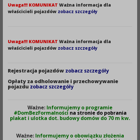
Uwaga!!! KOMUNIKAT
Ważna informacja dla
Rok:
właścicieli pojazdów
zobacz szczegóły
2023
Data utworzenia:
24-04-2024
Uwaga!!! KOMUNIKAT
Ważna informacja dla
właścicieli pojazdów
zobacz szczegóły
GRZEGÓRSKI KONSTANTY.pdf (1,60MB)
Rejestracja pojazdów
zobacz szczegóły
Opłaty za odholowanie i przechowywanie
pojazdu
zobacz szczegóły
Druk
XML
Metryczka
Ważne:
Informujemy o programie
#DomBezFormalności
na stronie do pobrania
plakat i ulotka dot. budowy domów do 70 m kw.
Obowiązuje:
od 31-07-2024
d
Ważne:
Informujemy o obowiązku złożenia