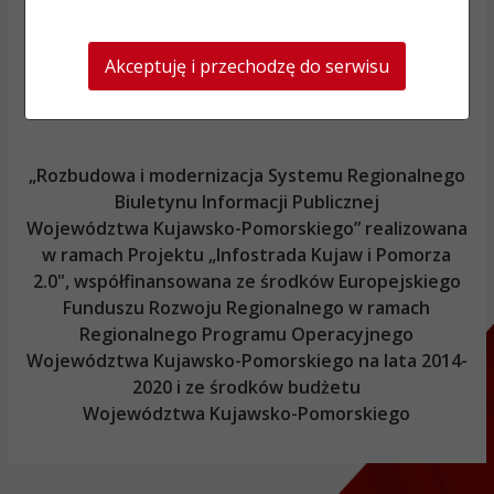
Akceptuję i przechodzę do serwisu
„Rozbudowa i modernizacja Systemu Regionalnego
Biuletynu Informacji Publicznej
Województwa Kujawsko-Pomorskiego
” realizowana
w ramach Projektu „Infostrada Kujaw i Pomorza
2.0", współfinansowana ze środków Europejskiego
Funduszu Rozwoju Regionalnego w ramach
Regionalnego Programu Operacyjnego
Województwa Kujawsko-Pomorskiego
na lata 2014-
2020 i ze środków budżetu
Województwa Kujawsko-Pomorskiego