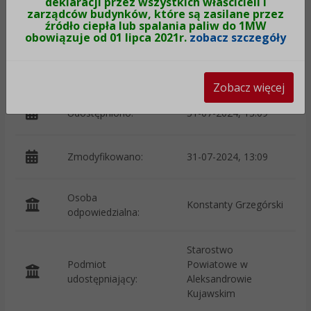
deklaracji przez wszystkich właścicieli i
zarządców budynków, które są zasilane przez
p
Wytworzono:
24-04-2024
źródło ciepła lub spalania paliw do 1MW
G
obowiązuje od 01 lipca 2021r.
zobacz szczegóły
Wprowadzono przez:
Joanna Kleparska
Zobacz więcej
Udostępniono:
31-07-2024, 13:09
Zmodyfikowano:
31-07-2024, 13:09
p
Osoba
Konstanty Grzegórski
odpowiedzialna:
Starostwo
Podmiot
Powiatowe w
O
udostępniający:
Aleksandrowie
Kujawskim