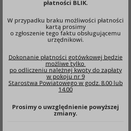
płatności BLIK.
Wyszukiwarka
Szuka
W przypadku braku możliwości płatności
kartą prosimy
o zgłoszenie tego faktu obsługującemu
Menu
urzędnikowi.
Dokonanie płatności gotówkowej będzie
Arkadiusz Świątkowski
możliwe tylko
po odliczeniu należnej kwoty do zapłaty
(początek kadencji)
w pokoju nr 9
Starostwa Powiatowego w godz. 8.00 lub
14.00
Imię:
Arkadiusz
Prosimy o uwzględnienie powyższej
zmiany.
Nazwisko:
Świątkowski