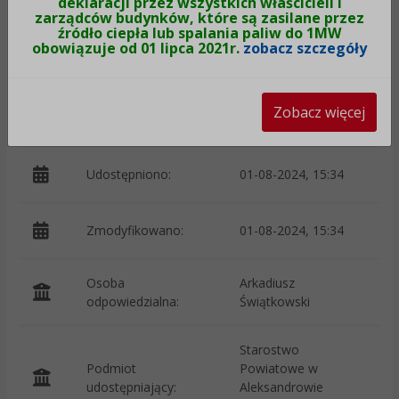
deklaracji przez wszystkich właścicieli i
zarządców budynków, które są zasilane przez
źródło ciepła lub spalania paliw do 1MW
obowiązuje od 01 lipca 2021r.
zobacz szczegóły
p
Wytworzono:
07-06-2024
Ś
Zobacz więcej
Wprowadzono przez:
Joanna Kleparska
Udostępniono:
01-08-2024, 15:34
Zmodyfikowano:
01-08-2024, 15:34
p
Osoba
Arkadiusz
odpowiedzialna:
Świątkowski
Starostwo
Podmiot
Powiatowe w
O
udostępniający:
Aleksandrowie