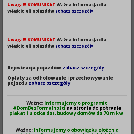
Stanowisko:
Uwaga!!! KOMUNIKAT
Ważna informacja dla
Radny Powiatu Aleksandrowskiego
właścicieli pojazdów
zobacz szczegóły
Rok:
2024
Data utworzenia:
Uwaga!!! KOMUNIKAT
Ważna informacja dla
07-06-2024
właścicieli pojazdów
zobacz szczegóły
Rejestracja pojazdów
zobacz szczegóły
ŚWIĄTKOWSKI ARKADIUSZ.pdf (1,10MB)
Opłaty za odholowanie i przechowywanie
pojazdu
zobacz szczegóły
Druk
XML
Ważne:
Informujemy o programie
#DomBezFormalności
na stronie do pobrania
Metryczka
plakat i ulotka dot. budowy domów do 70 m kw.
Ważne:
Informujemy o obowiązku złożenia
Obowiązuje:
od 01-08-2024
d