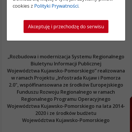
cookies z
Polityki Prywatności
.
Akceptuję i przechodzę do serwisu
„Rozbudowa i modernizacja Systemu Regionalnego
Biuletynu Informacji Publicznej
Województwa Kujawsko-Pomorskiego
” realizowana
w ramach Projektu „Infostrada Kujaw i Pomorza
2.0", współfinansowana ze środków Europejskiego
Funduszu Rozwoju Regionalnego w ramach
Regionalnego Programu Operacyjnego
Województwa Kujawsko-Pomorskiego
na lata 2014-
2020 i ze środków budżetu
Województwa Kujawsko-Pomorskiego