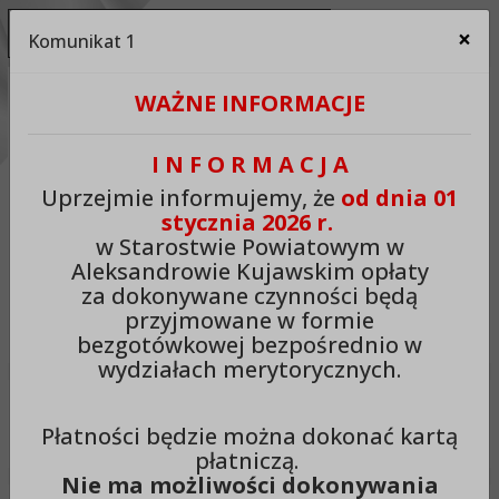
Ukryj panel ułatwień dostępu
×
Komunikat 1
Za
Kontrast:
WAŻNE INFORMACJE
C1
C2
C3
C4
Zmień kontrast na domyślny
I N F O R M A C J A
Rozmiar czcionki:
Odstępy:
Reset:
Uprzejmie informujemy, że
od dnia 01
stycznia 2026 r.
A
A+
A++
Zmień odstęp między literami
Zmień interlinię i margines
Przywróć ustawi
w Starostwie Powiatowym w
Aleksandrowie Kujawskim opłaty
Lektor:
za dokonywane czynności będą
przyjmowane w formie
Czytaj odnośniki
Czytaj tekst
bezgotówkowej bezpośrednio w
wydziałach merytorycznych.
Starostwo Powiatowe w
Płatności będzie można dokonać kartą
Aleksandrowie Kujawskim
płatniczą.
Nie ma możliwości dokonywania