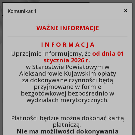
Ukryj panel ułatwień dostępu
×
Komunikat 1
Za
Kontrast:
WAŻNE INFORMACJE
C1
C2
C3
C4
Zmień kontrast na domyślny
I N F O R M A C J A
Rozmiar czcionki:
Odstępy:
Reset:
Uprzejmie informujemy, że
od dnia 01
stycznia 2026 r.
A
A+
A++
Zmień odstęp między literami
Zmień interlinię i margines
Przywróć ustawi
w Starostwie Powiatowym w
Aleksandrowie Kujawskim opłaty
Lektor:
za dokonywane czynności będą
przyjmowane w formie
Czytaj odnośniki
Czytaj tekst
bezgotówkowej bezpośrednio w
wydziałach merytorycznych.
Starostwo Powiatowe w
Płatności będzie można dokonać kartą
Aleksandrowie Kujawskim
płatniczą.
Nie ma możliwości dokonywania