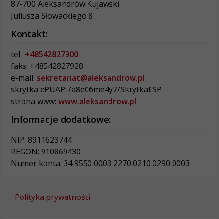
87-700 Aleksandrów Kujawski
Juliusza Słowackiego 8
Kontakt:
tel.:
+48542827900
faks: +48542827928
e-mail:
sekretariat@aleksandrow.pl
skrytka ePUAP: /a8e06me4y7/SkrytkaESP
strona www:
www.aleksandrow.pl
Informacje dodatkowe:
NIP: 8911623744
REGON: 910869430
Numer konta: 34 9550 0003 2270 0210 0290 0003
Polityka prywatności