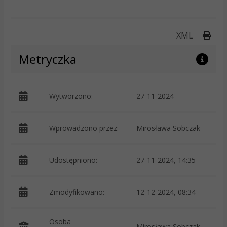
Druk
XML
Metryczka
Wytworzono:
27-11-2024
p
Wprowadzono przez:
Mirosława Sobczak
Udostępniono:
27-11-2024, 14:35
Zmodyfikowano:
12-12-2024, 08:34
p
Osoba
Mirosława Sobczak