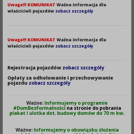
Aleksandrowie Kujawskim
Uwaga!!! KOMUNIKAT
Ważna informacja dla
na rok 2025.
właścicieli pojazdów
zobacz szczegóły
Status zamówienia:
Uwaga!!! KOMUNIKAT
Ważna informacja dla
Przed terminem składania ofert
właścicieli pojazdów
zobacz szczegóły
Rodzaj zamówienia publicznego:
Dostawy
Rejestracja pojazdów
zobacz szczegóły
Tryb zamówienia publicznego:
Tryb podstawowy bez negocjacji
Opłaty za odholowanie i przechowywanie
pojazdu
zobacz szczegóły
Finansowanie:
Nie dotyczy
Ważne:
Informujemy o programie
Data ogłoszenia:
#DomBezFormalności
na stronie do pobrania
plakat i ulotka dot. budowy domów do 70 m kw.
27-11-2024
Data składania ofert:
Ważne:
Informujemy o obowiązku złożenia
06-12-2024