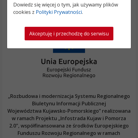
Dowiedz się więcej o tym, jak używamy plików
cookies z
Polityki Prywatności
.
Akceptuję i przechodzę do serwisu
„Rozbudowa i modernizacja Systemu Regionalnego
Biuletynu Informacji Publicznej
Województwa Kujawsko-Pomorskiego
” realizowana
w ramach Projektu „Infostrada Kujaw i Pomorza
2.0", współfinansowana ze środków Europejskiego
Funduszu Rozwoju Regionalnego w ramach