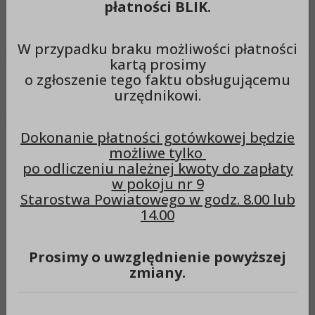
płatności BLIK.
Wyszukiwarka
Szuka
W przypadku braku możliwości płatności
kartą prosimy
o zgłoszenie tego faktu obsługującemu
Menu
urzędnikowi.
Dokonanie płatności gotówkowej będzie
znak sprawy
możliwe tylko
po odliczeniu należnej kwoty do zapłaty
AB.6740.194.2024
w pokoju nr 9
INFORMACJA z dn.
Starostwa Powiatowego w godz. 8.00 lub
14.00
25.11.2024r.
Prosimy o uwzględnienie powyższej
zmiany.
Data:
25-11-2024