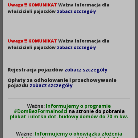
Znak sprawy:
Uwaga!!! KOMUNIKAT
Ważna informacja dla
AB.6740.194.2024
właścicieli pojazdów
zobacz szczegóły
Aleksandrów Kuj.25.11.2024r.
Uwaga!!! KOMUNIKAT
Ważna informacja dla
znak sprawy AB.6740.194.2024
właścicieli pojazdów
zobacz szczegóły
INFORMACJA
Rejestracja pojazdów
zobacz szczegóły
Opłaty za odholowanie i przechowywanie
pojazdu
zobacz szczegóły
Zgodnie z art. 72 ust. 6 ustawy z dnia 3 października
2008r. o udostępnianiu informacji o środowisku i jego
ochronie, udziale społeczeństwa w ochronie
Ważne:
Informujemy o programie
#DomBezFormalności
na stronie do pobrania
środowiska oraz o ocenach oddziaływania na
plakat i ulotka dot. budowy domów do 70 m kw.
środowisko (Dz. U. z 2023r., poz. 1094) informuje się,
że w dniu 25.11.2024r. Starosta Aleksandrowski wydał
Ważne:
Informujemy o obowiązku złożenia
decyzję nr 306/2024 odmawiającą zatwierdzenia