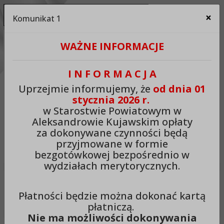
Ukryj panel ułatwień dostępu
×
Komunikat 1
Za
Kontrast:
WAŻNE INFORMACJE
C1
C2
C3
C4
Zmień kontrast na domyślny
I N F O R M A C J A
Rozmiar czcionki:
Odstępy:
Reset:
Uprzejmie informujemy, że
od dnia 01
stycznia 2026 r.
A
A+
A++
Zmień odstęp między literami
Zmień interlinię i margines
Przywróć ustawi
w Starostwie Powiatowym w
Aleksandrowie Kujawskim opłaty
Lektor:
za dokonywane czynności będą
przyjmowane w formie
Czytaj odnośniki
Czytaj tekst
bezgotówkowej bezpośrednio w
wydziałach merytorycznych.
Starostwo Powiatowe w
Płatności będzie można dokonać kartą
Aleksandrowie Kujawskim
płatniczą.
Nie ma możliwości dokonywania