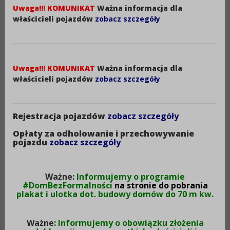
Uwaga!!! KOMUNIKAT
Ważna informacja dla
otwartym konkursie ofert na powierzenie
właścicieli pojazdów
zobacz szczegóły
realizacji zadania publicznego z zakresu
pomocy społecznej pn. „Prowadzenie
środowiskowego domu samopomocy ”
Data:
Uwaga!!! KOMUNIKAT
Ważna informacja dla
właścicieli pojazdów
zobacz szczegóły
06-08-2026
Rejestracja pojazdów
zobacz szczegóły
Ogłoszenie naboru kandydatów na członka
Komisji konkursowej powoływanej w celu
Opłaty za odholowanie i przechowywanie
pojazdu
zobacz szczegóły
opiniowania złożonych ofert w otwartym
konkursie ofert na powierzenie realizacji
zadania publicznego z zakresu pomocy
Ważne:
Informujemy o programie
społecznej pn. „Prowadzenie środowiskowego
#DomBezFormalności
na stronie do pobrania
plakat i ulotka dot. budowy domów do 70 m kw.
domu samopomocy”
Data:
Ważne:
Informujemy o obowiązku złożenia
06-08-2026