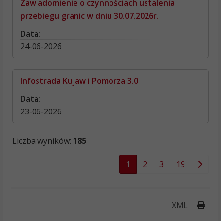
Zawiadomienie o czynnościach ustalenia
przebiegu granic w dniu 30.07.2026r.
Data:
24-06-2026
Infostrada Kujaw i Pomorza 3.0
Data:
23-06-2026
Liczba wyników:
185
1
2
3
19
Druk
XML