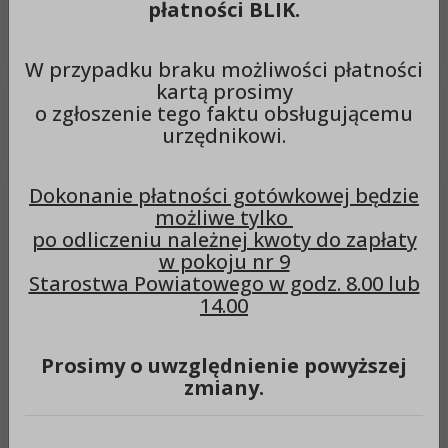
płatności BLIK.
Wyszukiwarka
Szuka
W przypadku braku możliwości płatności
kartą prosimy
o zgłoszenie tego faktu obsługującemu
Menu
urzędnikowi.
Dokonanie płatności gotówkowej będzie
Menu przedmiotowe
Ogłoszenia
możliwe tylko
Ogłoszenia
po odliczeniu należnej kwoty do zapłaty
w pokoju nr 9
Starostwa Powiatowego w godz. 8.00 lub
14.00
Pokaż filtry
Prosimy o uwzględnienie powyższej
zmiany.
Uchwała ZP w sprawie ustalenia Zasad
postępowania Komisji konkursowej powołanej
w celu opiniowania złożonych ofert w