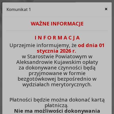
Ukryj panel ułatwień dostępu
×
Komunikat 1
Za
Kontrast:
WAŻNE INFORMACJE
C1
C2
C3
C4
Zmień kontrast na domyślny
I N F O R M A C J A
Rozmiar czcionki:
Odstępy:
Reset:
Uprzejmie informujemy, że
od dnia 01
stycznia 2026 r.
A
A+
A++
Zmień odstęp między literami
Zmień interlinię i margines
Przywróć ustawi
w Starostwie Powiatowym w
Aleksandrowie Kujawskim opłaty
Lektor:
za dokonywane czynności będą
przyjmowane w formie
Czytaj odnośniki
Czytaj tekst
bezgotówkowej bezpośrednio w
wydziałach merytorycznych.
Starostwo Powiatowe w
Płatności będzie można dokonać kartą
Aleksandrowie Kujawskim
płatniczą.
Nie ma możliwości dokonywania