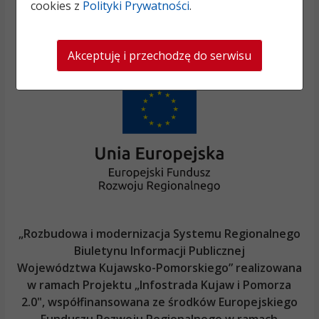
cookies z
Polityki Prywatności
.
Akceptuję i przechodzę do serwisu
„Rozbudowa i modernizacja Systemu Regionalnego
Biuletynu Informacji Publicznej
Województwa Kujawsko-Pomorskiego
” realizowana
w ramach Projektu „Infostrada Kujaw i Pomorza
2.0", współfinansowana ze środków Europejskiego