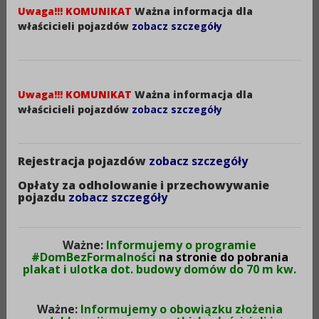
Uwaga!!! KOMUNIKAT
Ważna informacja dla
właścicieli pojazdów
zobacz szczegóły
OBWIESZCZENIE
STAROSTY ALEKSANDROWSKIEGO
Uwaga!!! KOMUNIKAT
Ważna informacja dla
z dnia 07 września 2023 r.
właścicieli pojazdów
zobacz szczegóły
Na podstawie art. 11d ust. 5 ustawy z dnia 10
kwietnia 2003r. o szczególnych zasadach
Rejestracja pojazdów
zobacz szczegóły
przygotowania i realizacji inwestycji w zakresie dróg
publicznych (Dz. U. z 2023r. poz. 162) oraz art. 49 i 61
Opłaty za odholowanie i przechowywanie
pojazdu
zobacz szczegóły
§ 1 ustawy z dnia 14 czerwca 1960r. - Kodeks
postępowania administracyjnego (t.j. Dz. U. z 2023r.,
poz. 775 ze zm)
Ważne:
Informujemy o programie
#DomBezFormalności
na stronie do pobrania
zawiadamiam
plakat i ulotka dot. budowy domów do 70 m kw.
o wszczęciu postępowania administracyjnego na
Ważne:
Informujemy o obowiązku złożenia
wniosek Wójta Gminy Waganiec, ul. Dworcowa 11, 87-