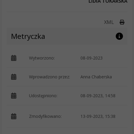
LIDIA TOKARSKA
Druk
XML
Metryczka
Wytworzono:
08-09-2023
p
Wprowadzono przez:
Anna Chaberska
Udostępniono:
08-09-2023, 14:58
p
Zmodyfikowano:
13-09-2023, 15:38
K