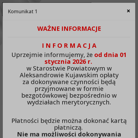
Ukryj panel ułatwień dostępu
×
Komunikat 1
Za
Kontrast:
WAŻNE INFORMACJE
C1
C2
C3
C4
Zmień kontrast na domyślny
I N F O R M A C J A
Rozmiar czcionki:
Odstępy:
Reset:
Uprzejmie informujemy, że
od dnia 01
stycznia 2026 r.
A
A+
A++
Zmień odstęp między literami
Zmień interlinię i margines
Przywróć ustawi
w Starostwie Powiatowym w
Aleksandrowie Kujawskim opłaty
Lektor:
za dokonywane czynności będą
przyjmowane w formie
Czytaj odnośniki
Czytaj tekst
bezgotówkowej bezpośrednio w
wydziałach merytorycznych.
Starostwo Powiatowe w
Płatności będzie można dokonać kartą
Aleksandrowie Kujawskim
płatniczą.
Nie ma możliwości dokonywania