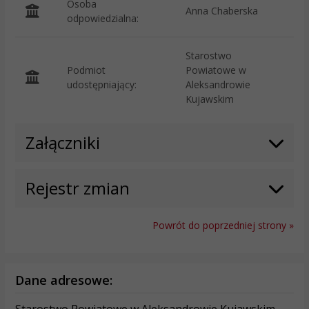
Osoba
Anna Chaberska
odpowiedzialna:
Starostwo
Podmiot
Powiatowe w
O
udostępniający:
Aleksandrowie
Kujawskim
Załączniki
Rejestr zmian
Powrót do poprzedniej strony »
Dane adresowe:
Starostwo Powiatowe w Aleksandrowie Kujawskim