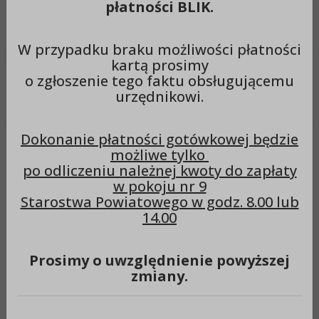
płatności BLIK.
Wyszukiwarka
Szuka
W przypadku braku możliwości płatności
kartą prosimy
o zgłoszenie tego faktu obsługującemu
Menu
urzędnikowi.
Dokonanie płatności gotówkowej będzie
OBWIESZCZENIE STAROSTY
możliwe tylko
po odliczeniu należnej kwoty do zapłaty
ALEKSANDROWSKIEGO z
w pokoju nr 9
dnia 07 września 2023 r.
Starostwa Powiatowego w godz. 8.00 lub
14.00
Data:
Prosimy o uwzględnienie powyższej
zmiany.
07-09-2023
Znak sprawy:
AB.6744.6.2023