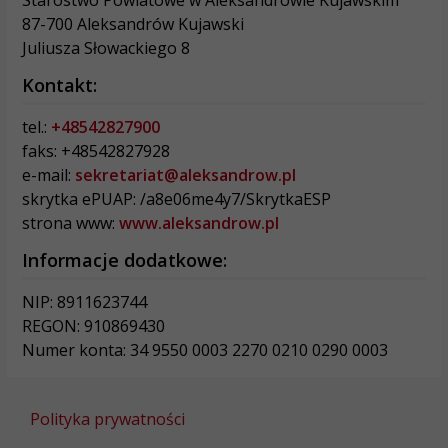
87-700 Aleksandrów Kujawski
Juliusza Słowackiego 8
Kontakt:
tel.:
+48542827900
faks: +48542827928
e-mail:
sekretariat@aleksandrow.pl
skrytka ePUAP: /a8e06me4y7/SkrytkaESP
strona www:
www.aleksandrow.pl
Informacje dodatkowe:
NIP: 8911623744
REGON: 910869430
Numer konta: 34 9550 0003 2270 0210 0290 0003
Polityka prywatności