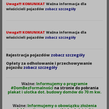
TYTUŁU UŻYTKOWANIA WIECZYSTEGO
Uwaga!!! KOMUNIKAT
Ważna informacja dla
NIERUCHOMOŚCI GRUNTOWEJ STANOWIĄCEJ
właścicieli pojazdów
zobacz szczegóły
WŁASNOŚĆ SKARBU PAŃSTWA
Wydział:
Wydział Geodezji, Rolnictwa i Ochrony
Uwaga!!! KOMUNIKAT
Ważna informacja dla
Środowiska
właścicieli pojazdów
zobacz szczegóły
Zmiana decyzji o pozwoleniu na budowę
Rejestracja pojazdów
zobacz szczegóły
Wydział:
Opłaty za odholowanie i przechowywanie
pojazdu
zobacz szczegóły
Wydział Architektury i Budownictwa (AB)
Ważne:
Informujemy o programie
Zgłoszenie zamiaru zmiany sposobu
#DomBezFormalności
na stronie do pobrania
użytkowania obiektu lub jego części
plakat i ulotka dot. budowy domów do 70 m kw.
Wydział:
Ważne:
Informujemy o obowiązku złożenia
Wydział Architektury i Budownictwa (AB)