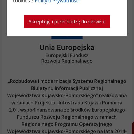
cookies z
Polityki Prywatności
.
Akceptuję i przechodzę do serwisu
„Rozbudowa i modernizacja Systemu Regionalnego
Biuletynu Informacji Publicznej
Województwa Kujawsko-Pomorskiego
” realizowana
w ramach Projektu „Infostrada Kujaw i Pomorza
2.0", współfinansowana ze środków Europejskiego
Funduszu Rozwoju Regionalnego w ramach
Regionalnego Programu Operacyjnego
Województwa Kujawsko-Pomorskiego
na lata 2014-