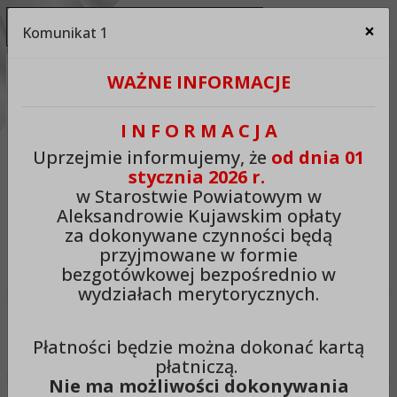
Ukryj panel ułatwień dostępu
×
Komunikat 1
Za
Kontrast:
WAŻNE INFORMACJE
C1
C2
C3
C4
Zmień kontrast na domyślny
I N F O R M A C J A
Rozmiar czcionki:
Odstępy:
Reset:
Uprzejmie informujemy, że
od dnia 01
stycznia 2026 r.
A
A+
A++
Zmień odstęp między literami
Zmień interlinię i margines
Przywróć ustawi
w Starostwie Powiatowym w
Aleksandrowie Kujawskim opłaty
Lektor:
za dokonywane czynności będą
przyjmowane w formie
Czytaj odnośniki
Czytaj tekst
bezgotówkowej bezpośrednio w
wydziałach merytorycznych.
Starostwo Powiatowe w
Płatności będzie można dokonać kartą
Aleksandrowie Kujawskim
płatniczą.
Nie ma możliwości dokonywania