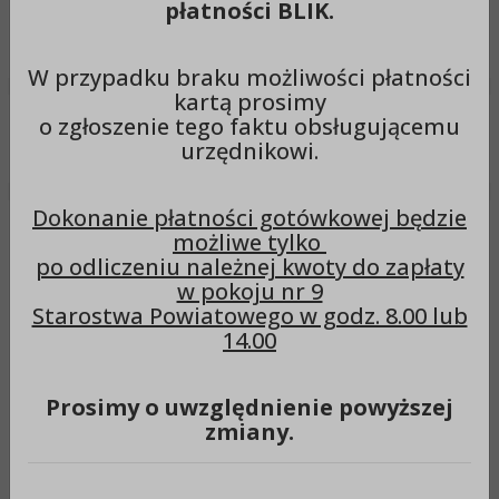
płatności BLIK.
Wyszukiwarka
Szuka
W przypadku braku możliwości płatności
kartą prosimy
o zgłoszenie tego faktu obsługującemu
Menu
urzędnikowi.
Dokonanie płatności gotówkowej będzie
Menu przedmiotowe
możliwe tylko
Sposoby przyjmowania i załatwiania spraw
po odliczeniu należnej kwoty do zapłaty
Procedury załatwiania spraw
w pokoju nr 9
Procedury załatwiania spraw
Starostwa Powiatowego w godz. 8.00 lub
14.00
Pokaż filtry
Prosimy o uwzględnienie powyższej
zmiany.
USTALENIE INNEGO TERMINU OPŁATY Z