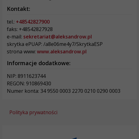
Kontakt:
tel.:
+48542827900
faks: +48542827928
e-mail:
sekretariat@aleksandrow.pl
skrytka ePUAP: /a8e06me4y7/SkrytkaESP
strona www:
www.aleksandrow.pl
Informacje dodatkowe:
NIP: 8911623744
REGON: 910869430
Numer konta: 34 9550 0003 2270 0210 0290 0003
Polityka prywatności