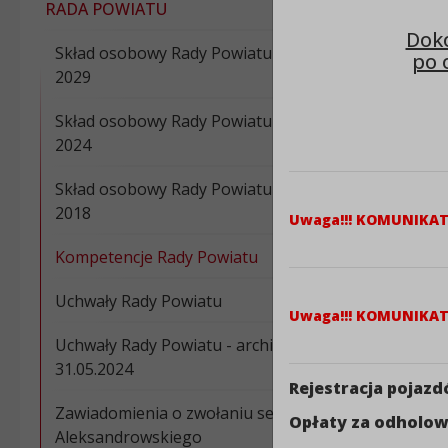
RADA POWIATU
Doko
Skład osobowy Rady Powiatu kadencji 2024 -
po 
2029
Skład osobowy Rady Powiatu kadencji 2018 –
2024
Skład osobowy Rady Powiatu kadencji 2014 –
2018
Uwaga!!! KOMUNIKA
Kompetencje Rady Powiatu
Uchwały Rady Powiatu
Uwaga!!! KOMUNIKA
Uchwały Rady Powiatu - archiwum do
31.05.2024
Rejestracja pojaz
Zawiadomienia o zwołaniu sesji Rady Powiatu
Opłaty za odholow
Aleksandrowskiego