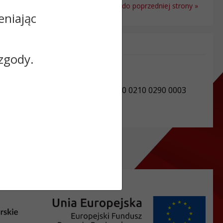
Powrót do poprzedniej strony »
eniając
Informacje dodatkowe:
zgody.
NIP: 8911623744
REGON: 910869430
Numer konta: 34 9550 0003 2270 0210 0290 0003