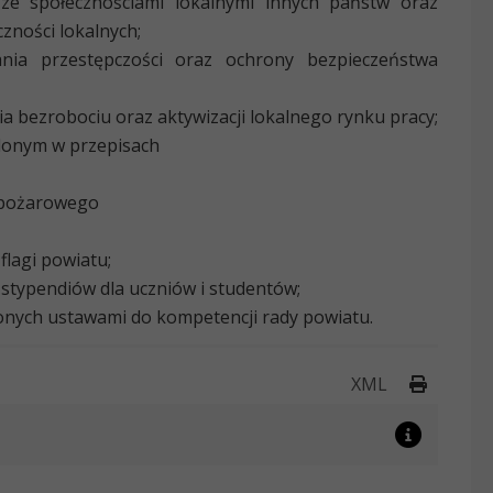
e społecznościami lokalnymi innych państw oraz
ności lokalnych;
ia przestępczości oraz ochrony bezpieczeństwa
 bezrobociu oraz aktywizacji lokalnego rynku pracy;
lonym w przepisach
wpożarowego
lagi powiatu;
stypendiów dla uczniów i studentów;
nych ustawami do kompetencji rady powiatu.
Drukuj 
XML