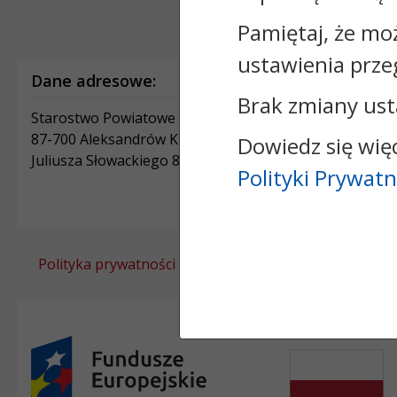
Pamiętaj, że mo
ustawienia prze
Dane adresowe:
Brak zmiany ust
Starostwo Powiatowe w Aleksandrowie Kujawskim
87-700 Aleksandrów Kujawski
Dowiedz się wię
Juliusza Słowackiego 8
Polityki Prywatn
Polityka prywatności