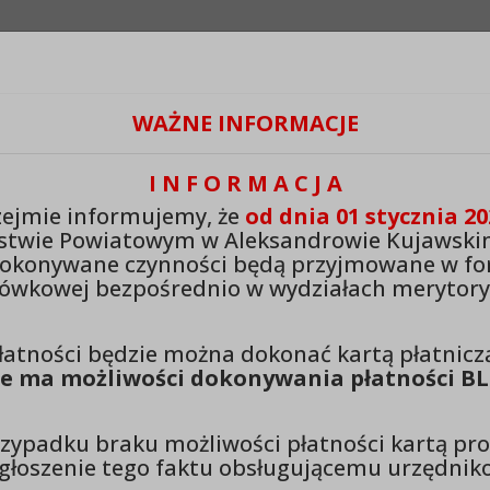
Odstępy:
Reset:
Lektor:
WAŻNE INFORMACJE
Czytaj odnośniki
+
Zmień odstęp między literami
Zmień interlinię i margines między paragrafami
Przywróć ustawienia domyślne
I N F O R M A C J A
ejmie informujemy, że
od dnia 01 stycznia 20
stwo Powiatowe w Aleksandrow
stwie Powiatowym w Aleksandrowie Kujawski
wskim
dokonywane czynności będą przyjmowane w fo
ówkowej bezpośrednio w wydziałach merytory
łatności będzie można dokonać kartą płatnicz
Menu Organy
Rada Powiatu
Kompetencje Rady Powiat
e ma możliwości dokonywania płatności BL
Kompetencje Rady Powiatu
zypadku braku możliwości płatności kartą pr
zgłoszenie tego faktu obsługującemu urzędniko
Kompetencje Rady Powiatu