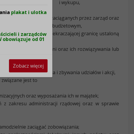
ch zbywania, nabywania i wykupu,
ania
plakat i ulotka
tów krótkoterminowych zaciąganych przez zarząd oraz
ch przez zarząd w roku budżetowym,
emontów o wartości przekraczającej granicę ustaloną
cicieli i zarządców
W obowiązuje od 01
eń, fundacji i spółdzielni oraz ich rozwiązywania lub
wania i występowania
Zobacz więcej
bejmowania, nabywania i zbywania udziałów i akcji,
 związane jest to
ganizacyjnych oraz wyposażania ich w majątek;
 z zakresu administracji rządowej oraz w sprawie
samodzielnie zaciągać zobowiązania;