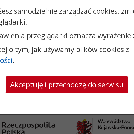
żesz samodzielnie zarządzać cookies, zmi
glądarki.
Kontakt:
awienia przeglądarki oznacza wyrażenie 
tel.:
+48542827900
faks: +48542827928
cej o tym, jak używamy plików cookies z
e-mail:
sekretariat@aleksandrow.pl
ości
.
skrytka ePUAP: /a8e06me4y7/SkrytkaESP
strona www:
www.aleksandrow.pl
Akceptuję i przechodzę do serwisu