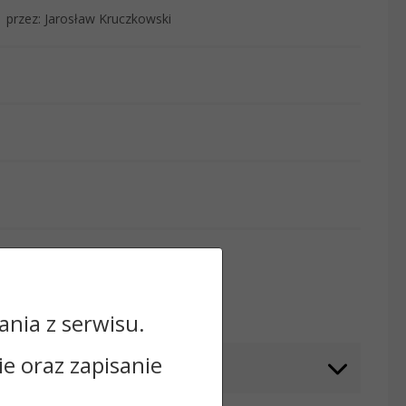
przez: Jarosław Kruczkowski
Odwiedzin: 992
nia z serwisu.
cie oraz zapisanie