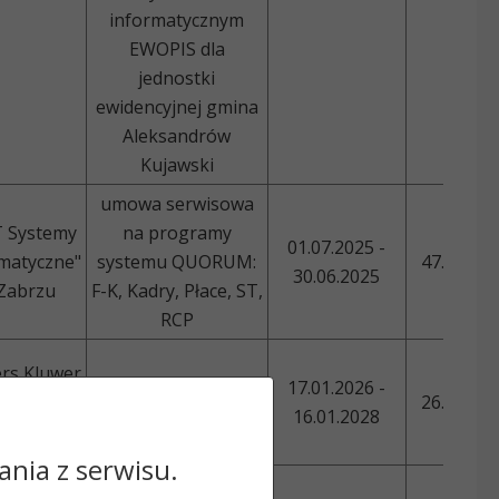
informatycznym
EWOPIS dla
jednostki
ewidencyjnej gmina
Aleksandrów
Kujawski
umowa serwisowa
 Systemy
na programy
01.07.2025 -
matyczne"
systemu QUORUM:
47.394,3
30.06.2025
Zabrzu
F-K, Kadry, Płace, ST,
RCP
rs Kluwer
17.01.2026 -
ska Sp. z
umowa licencyjna
26.508,9
16.01.2028
o.o.
nia z serwisu.
rs Kluwer