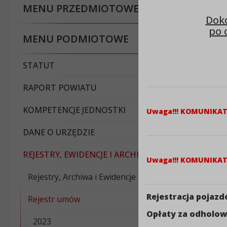
MENU PRZEDMIOTOWE
Doko
po 
MENU PODMIOTOWE
STATUT
RAPORT POWIATU
KOMPETENCJE JEDNOSTKI
Uwaga!!! KOMUNIKA
DANE O URZĘDZIE
REJESTRY, EWIDENCJE I ARCHIWA
Uwaga!!! KOMUNIKA
Rejestry, Archiwa i Ewidencje
Rejestracja pojaz
Rejestr umów
Opłaty za odholow
2023