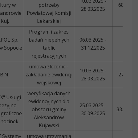
10.03.2025 -
ltury w
potrzeby
6800,00
28.03.2025
sandrowie
Powiatowej Komisji
Kuj.
Lekarskiej
Program i zakres
POL Sp.
badań niepełnych
06.03.2025 -
-
 w Sopocie
tablic
31.12.2025
rejestracyjnych
umowa zlecenie -
10.03.2025 -
B.N.
zakładanie ewidencji
2745,00
28.03.2025
wojskowej
weryfikacja danych
X" Usługi
ewidencyjnych dla
ezyjno -
25.03.2025 -
obszaru gminy
33.456,0
graficzne
30.09.2025
Aleksandrów
chocinek
Kujawski
 Systemy
umowa utrzymania