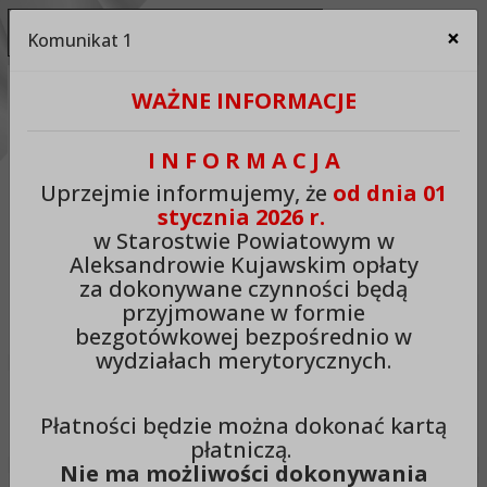
Ukryj panel ułatwień dostępu
×
Komunikat 1
Za
Kontrast:
WAŻNE INFORMACJE
C1
C2
C3
C4
Zmień kontrast na domyślny
I N F O R M A C J A
Rozmiar czcionki:
Odstępy:
Reset:
Uprzejmie informujemy, że
od dnia 01
stycznia 2026 r.
A
A+
A++
Zmień odstęp między literami
Zmień interlinię i margines
Przywróć ustawi
w Starostwie Powiatowym w
Aleksandrowie Kujawskim opłaty
Lektor:
za dokonywane czynności będą
przyjmowane w formie
Czytaj odnośniki
Czytaj tekst
bezgotówkowej bezpośrednio w
wydziałach merytorycznych.
Starostwo Powiatowe w
Płatności będzie można dokonać kartą
Aleksandrowie Kujawskim
płatniczą.
Nie ma możliwości dokonywania