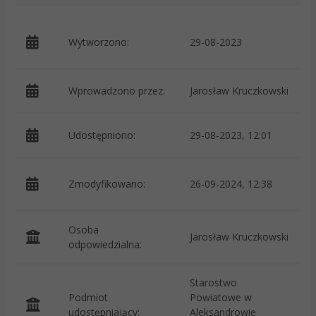
p
Wytworzono:
29-08-2023
K
Wprowadzono przez:
Jarosław Kruczkowski
Udostępniono:
29-08-2023, 12:01
p
Zmodyfikowano:
26-09-2024, 12:38
K
Osoba
Jarosław Kruczkowski
odpowiedzialna:
Starostwo
Podmiot
Powiatowe w
O
udostępniający:
Aleksandrowie