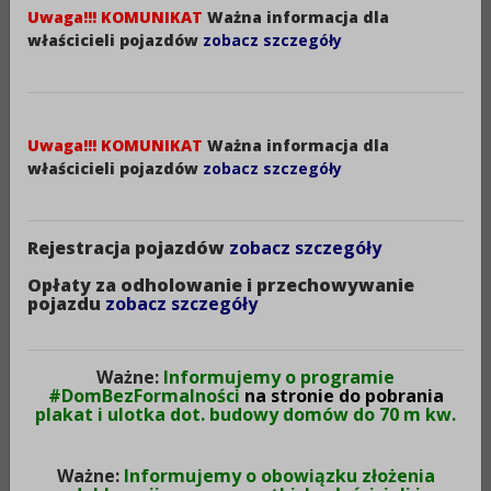
SAMODZIELNE STANOWISKO PRACY – RADCA
Uwaga!!! KOMUNIKAT
Ważna informacja dla
PRAWNY
właścicieli pojazdów
zobacz szczegóły
RADCA PRAWNY –
ma za zadanie:
1) sporządzanie opinii oraz udzielanie porad w
zakresie stosowania prawa;
Uwaga!!! KOMUNIKAT
Ważna informacja dla
2) informowanie o zmianach w obowiązującym
właścicieli pojazdów
zobacz szczegóły
stanie prawnym w zakresie działania Powiatu;
3) wydawanie opinii w szczególnych sprawach:a)
projektów uchwał Rady, Zarządu i zarządzeń
Rejestracja pojazdów
zobacz szczegóły
Starosty,
Opłaty za odholowanie i przechowywanie
b) skomplikowanych,
pojazdu
zobacz szczegóły
c) zawarcia umów długoterminowych lub
nietypowych albo dotyczących przedmiotu o
znacznej wartości,
Ważne:
Informujemy o programie
#DomBezFormalności
na stronie do pobrania
d) rozwiązania z pracownikiem stosunku pracy,
plakat i ulotka dot. budowy domów do 70 m kw.
e) odmowy uznania zgłoszonych roszczeń,
f) związanych z postępowaniem przed organami
Ważne:
Informujemy o obowiązku złożenia
orzekającymi,