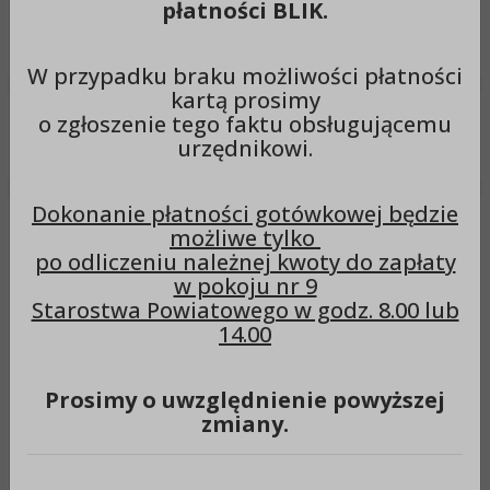
płatności BLIK.
Wyszukiwarka
Szuka
W przypadku braku możliwości płatności
kartą prosimy
o zgłoszenie tego faktu obsługującemu
Menu
urzędnikowi.
Dokonanie płatności gotówkowej będzie
Menu Starostwo
Wydziały i komórki organizacyjne
możliwe tylko
Radca Prawny
po odliczeniu należnej kwoty do zapłaty
Radca Prawny
w pokoju nr 9
Starostwa Powiatowego w godz. 8.00 lub
14.00
RADCA PRAWNY Starostwa Powiatowego
w Aleksandrowie Kujawskim
Prosimy o uwzględnienie powyższej
tel. (54) 282-79-41 lub (54)282-79-00 w 241
zmiany.
e-mail:
radca@aleksandrow.pl
Agnieszka Kańska