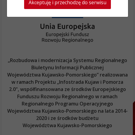
Akceptuję i przechodzę do serwisu
„Rozbudowa i modernizacja Systemu Regionalnego
Biuletynu Informacji Publicznej
Województwa Kujawsko-Pomorskiego
” realizowana
w ramach Projektu „Infostrada Kujaw i Pomorza
2.0", współfinansowana ze środków Europejskiego
Funduszu Rozwoju Regionalnego w ramach
Regionalnego Programu Operacyjnego
Województwa Kujawsko-Pomorskiego
na lata 2014-
2020 i ze środków budżetu
Województwa Kujawsko-Pomorskiego