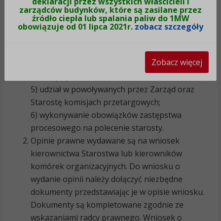
deklaracji przez wszystkich właścicieli i
zarządców budynków, które są zasilane przez
g) zawarcia i rozwiązania umowy z
źródło ciepła lub spalania paliw do 1MW
kontrahentem zagranicznym,
obowiązuje od 01 lipca 2021r.
zobacz szczegóły
h) zawarcia ugody w sprawach majątkowych,
i) umorzenia wierzytelności,
Zobacz więcej
4) reprezentowanie przed urzędami i organami
orzekającymi;
5) udział w powoływanych przez Zarząd oraz
Starostę komisjach przetargowych;
6) wykonywanie obowiązków zastępstwa
procesowego na polecenie starosty.
Opinie prawne wydawane są na wniosek
kierownictwa Starostwa lub kierowników
komórek organizacyjnych. Do wniosku o
wydanie opinii należy dołączyć niezbędne
dokumenty przedstawiając je w opisie wniosku.
Dokumenty są kompletowane zgodnie ze
wskazaniami radcy prawnego. Wniosek o