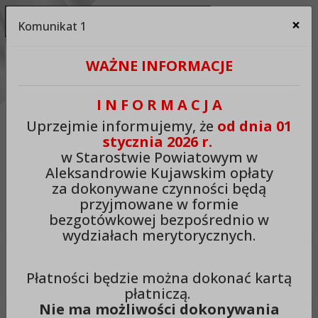
Ukryj panel ułatwień dostępu
×
Komunikat 1
Za
Kontrast:
WAŻNE INFORMACJE
C1
C2
C3
C4
Zmień kontrast na domyślny
I N F O R M A C J A
Rozmiar czcionki:
Odstępy:
Reset:
Uprzejmie informujemy, że
od dnia 01
stycznia 2026 r.
A
A+
A++
Zmień odstęp między literami
Zmień interlinię i margines
Przywróć ustawi
w Starostwie Powiatowym w
Aleksandrowie Kujawskim opłaty
Lektor:
za dokonywane czynności będą
przyjmowane w formie
Czytaj odnośniki
Czytaj tekst
bezgotówkowej bezpośrednio w
wydziałach merytorycznych.
Starostwo Powiatowe w
Płatności będzie można dokonać kartą
Aleksandrowie Kujawskim
płatniczą.
Nie ma możliwości dokonywania