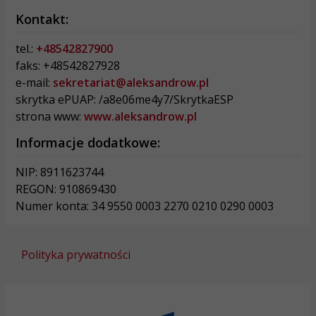
Kontakt:
tel.:
+48542827900
faks: +48542827928
e-mail:
sekretariat@aleksandrow.pl
skrytka ePUAP: /a8e06me4y7/SkrytkaESP
strona www:
www.aleksandrow.pl
Informacje dodatkowe:
NIP: 8911623744
REGON: 910869430
Numer konta: 34 9550 0003 2270 0210 0290 0003
Polityka prywatności