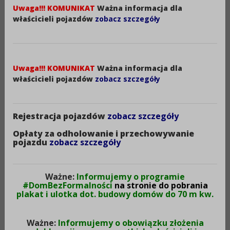
oficer prasowy e-mail: marta.bialkowska-
Uwaga!!! KOMUNIKAT
Ważna informacja dla
blachowicz@bg.policja.gov.pl
właścicieli pojazdów
zobacz szczegóły
2. Komenda Powiatowa Państwowej Straży Pożarnej
w Aleksandrowie Kujawskim
ul. Halinowo 2A
Uwaga!!! KOMUNIKAT
Ważna informacja dla
87 – 700 Aleksandrów Kuj.,
właścicieli pojazdów
zobacz szczegóły
kontakt tel. 54 231 89 00
fax: 54 282 40 60, 54 231 89 23
Rejestracja pojazdów
zobacz szczegóły
e-mail: komendant@kppspaleksandrow.pl
Opłaty za odholowanie i przechowywanie
3. Państwowa Powiatowa Stacja Sanitarno –
pojazdu
zobacz szczegóły
Epidemiologiczna
w Aleksandrowie Kujawskim
ul. Słowackiego 8a
Ważne:
Informujemy o programie
#DomBezFormalności
na stronie do pobrania
87 – 700 Aleksandrów Kuj.,
plakat i ulotka dot. budowy domów do 70 m kw.
Całodobowa infolinia dla obywatela: +48 222 500 115
e-mail: psse.aleksandrowkujawski@pis.gov.pl
Ważne:
Informujemy o obowiązku złożenia