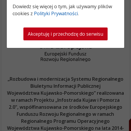
Dowiedz się więcej o tym, jak używamy plików
cookies z
Polityki Prywatności
.
Akceptuję i przechodzę do serwisu
„Rozbudowa i modernizacja Systemu Regionalnego
Biuletynu Informacji Publicznej
Województwa Kujawsko-Pomorskiego
” realizowana
w ramach Projektu „Infostrada Kujaw i Pomorza
2.0", współfinansowana ze środków Europejskiego
Funduszu Rozwoju Regionalnego w ramach
Regionalnego Programu Operacyjnego
Województwa Kujawsko-Pomorskiego
na lata 2014-