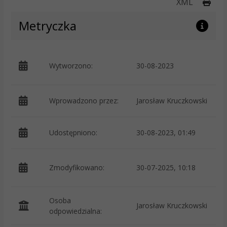
Druk
XML
Metryczka
p
Wytworzono:
30-08-2023
K
Wprowadzono przez:
Jarosław Kruczkowski
Udostępniono:
30-08-2023, 01:49
p
Zmodyfikowano:
30-07-2025, 10:18
K
Osoba
Jarosław Kruczkowski
odpowiedzialna: