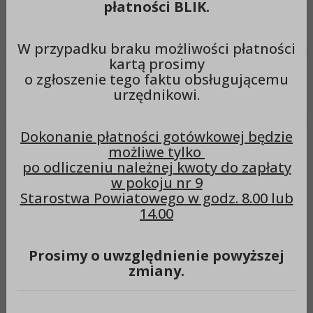
płatności BLIK.
Wyszukiwarka
Szuka
W przypadku braku możliwości płatności
kartą prosimy
o zgłoszenie tego faktu obsługującemu
Menu
urzędnikowi.
Dokonanie płatności gotówkowej będzie
Menu podmiotowe
Służby Inspekcje i Straże
możliwe tylko
Służby Inspekcje i Straże
po odliczeniu należnej kwoty do zapłaty
w pokoju nr 9
Starostwa Powiatowego w godz. 8.00 lub
1. Komenda Powiatowa Policji
14.00
w Aleksandrowie Kujawskim
ul. Wojska Polskiego 15
Prosimy o uwzględnienie powyższej
87 – 700 Aleksandrów Kuj.,
zmiany.
kontakt tel. 54 231 82 00; alarmowy 997 lub 112
fax: 54 231 82 47